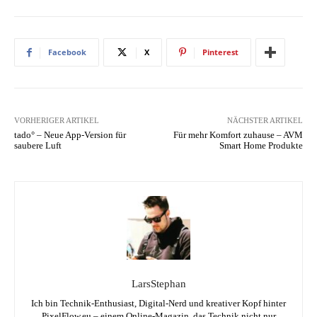
Facebook
X
Pinterest
VORHERIGER ARTIKEL
NÄCHSTER ARTIKEL
tado° – Neue App-Version für
Für mehr Komfort zuhause – AVM
saubere Luft
Smart Home Produkte
LarsStephan
Ich bin Technik-Enthusiast, Digital-Nerd und kreativer Kopf hinter
PixelFlow.eu – einem Online-Magazin, das Technik nicht nur