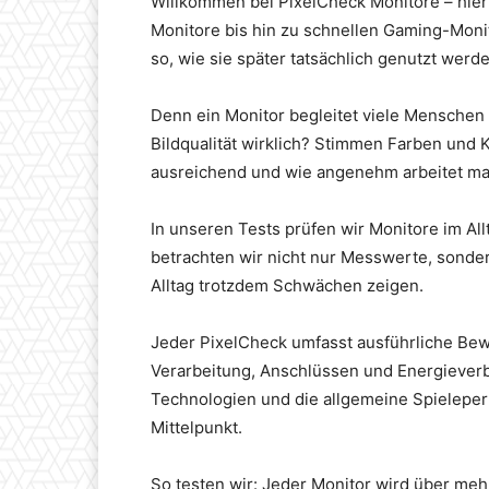
Willkommen bei PixelCheck Monitore – hier 
Monitore bis hin zu schnellen Gaming-Monit
so, wie sie später tatsächlich genutzt werde
Denn ein Monitor begleitet viele Menschen 
Bildqualität wirklich? Stimmen Farben und Ko
ausreichend und wie angenehm arbeitet m
In unseren Tests prüfen wir Monitore im Al
betrachten wir nicht nur Messwerte, sonde
Alltag trotzdem Schwächen zeigen.
Jeder PixelCheck umfasst ausführliche Bewer
Verarbeitung, Anschlüssen und Energieverb
Technologien und die allgemeine Spieleper
Mittelpunkt.
So testen wir: Jeder Monitor wird über meh