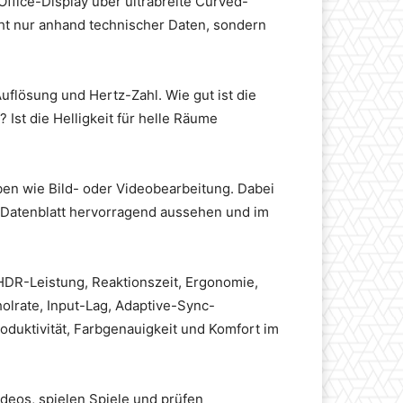
ffice-Display über ultrabreite Curved-
cht nur anhand technischer Daten, sondern
uflösung und Hertz-Zahl. Wie gut ist die
 Ist die Helligkeit für helle Räume
ben wie Bild- oder Videobearbeitung. Dabei
m Datenblatt hervorragend aussehen und im
 HDR-Leistung, Reaktionszeit, Ergonomie,
olrate, Input-Lag, Adaptive-Sync-
duktivität, Farbgenauigkeit und Komfort im
deos, spielen Spiele und prüfen