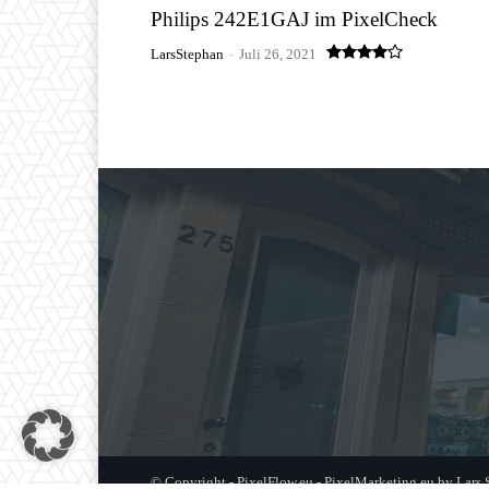
Philips 242E1GAJ im PixelCheck
LarsStephan
-
Juli 26, 2021
© Copyright - PixelFlow.eu - PixelMarketing.eu by Lars