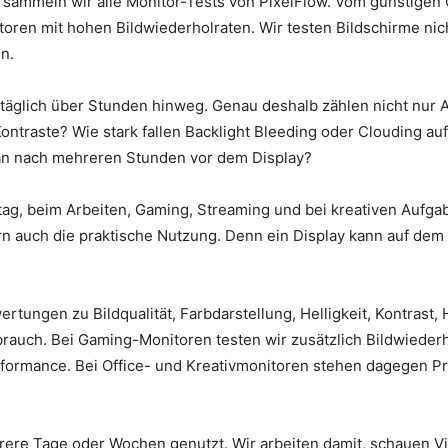
sammeln wir alle Monitor-Tests von PixelFlow. Vom günstigen O
oren mit hohen Bildwiederholraten. Wir testen Bildschirme ni
n.
täglich über Stunden hinweg. Genau deshalb zählen nicht nur A
ntraste? Wie stark fallen Backlight Bleeding oder Clouding auf?
an nach mehreren Stunden vor dem Display?
ltag, beim Arbeiten, Gaming, Streaming und bei kreativen Aufga
rn auch die praktische Nutzung. Denn ein Display kann auf de
tungen zu Bildqualität, Farbdarstellung, Helligkeit, Kontrast,
rauch. Bei Gaming-Monitoren testen wir zusätzlich Bildwiederh
formance. Bei Office- und Kreativmonitoren stehen dagegen Pro
rere Tage oder Wochen genutzt. Wir arbeiten damit, schauen Vi