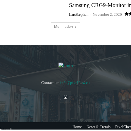
Samsung CRG9-Monitor im
LarsStephan
-
November 2, 2020
Mehr laden
Contact us:
info@pixelflow.eu
Home
News & Trends
PixelChe
 Schmidt