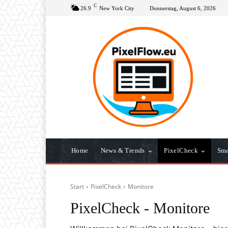
C
26.9
New York City
Donnerstag, August 6, 2026
Home
News & Trends
PixelCheck
Sma
Start
PixelCheck
Monitore
PixelCheck -
Monitore