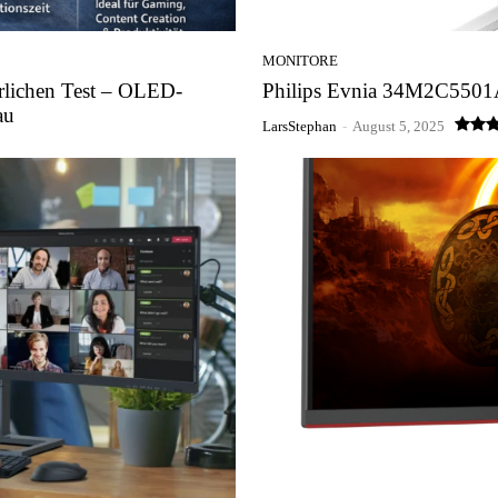
MONITORE
lichen Test – OLED-
Philips Evnia 34M2C5501A
au
LarsStephan
-
August 5, 2025