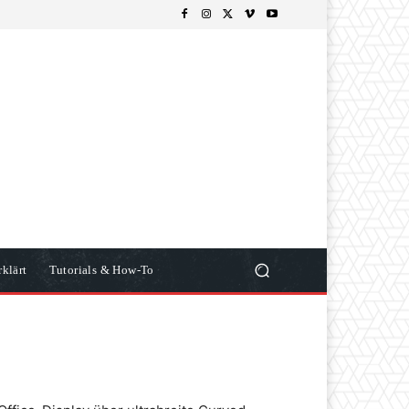
klärt
Tutorials & How-To