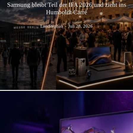
Samsung bleibt Teil der IFA 2026 und zieht ins
Humboldt Carré
LarsStephan
-
Juli 28, 2026