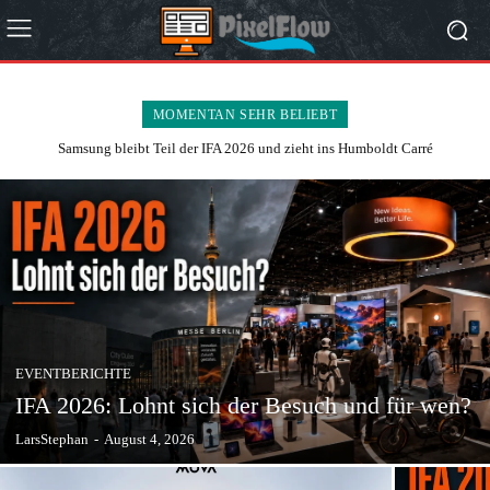
MOMENTAN SEHR BELIEBT
Samsung bleibt Teil der IFA 2026 und zieht ins Humboldt Carré
Philips Evnia 32M2N6901A: 4K-QD-OLED mit 165 Hz für 869 Euro
EVENTBERICHTE
IFA 2026: Lohnt sich der Besuch und für wen?
LarsStephan
-
August 4, 2026