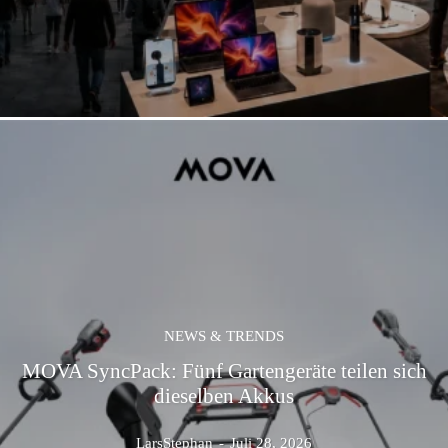
NEWS & TRENDS
MOVA SyncPack: Fünf Gartengeräte teilen sich
dieselben Akkus
LarsStephan
-
Juli 28, 2026