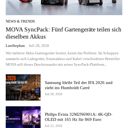
NEWS & TRENDS
MOVA SyncPack: Fünf Gartengeräte teilen sich
dieselben Akkus
LarsStephan
-
Juli 28, 2026
Wer mehrere Akku-Gartengeräte besitzt, kennt das Problem: Im Schuppen
sammeln sich Ladegeräte, Ersatzakkus und Kabel verschiedener Hersteller.
MOVA will dieses Durcheinander mit seiner SyncPack-Plattform...
Samsung bleibt Teil der IFA 2026 und
zieht ins Humboldt Carré
Juli 28, 2026
Philips Evnia 32M2N6901A: 4K-QD-
OLED mit 165 Hz für 869 Euro
Juli 22, 2026