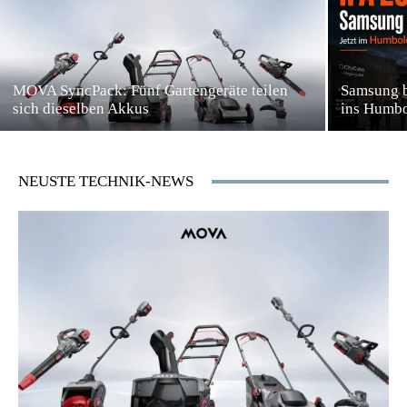
MOVA SyncPack: Fünf Gartengeräte teilen
Samsung b
sich dieselben Akkus
ins Humbo
NEUSTE TECHNIK-NEWS