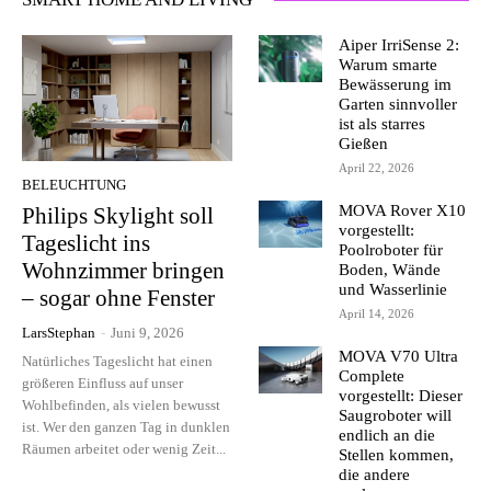
Aiper IrriSense 2:
Warum smarte
Bewässerung im
Garten sinnvoller
ist als starres
Gießen
April 22, 2026
BELEUCHTUNG
MOVA Rover X10
Philips Skylight soll
vorgestellt:
Tageslicht ins
Poolroboter für
Wohnzimmer bringen
Boden, Wände
und Wasserlinie
– sogar ohne Fenster
April 14, 2026
LarsStephan
-
Juni 9, 2026
MOVA V70 Ultra
Natürliches Tageslicht hat einen
Complete
größeren Einfluss auf unser
vorgestellt: Dieser
Wohlbefinden, als vielen bewusst
Saugroboter will
ist. Wer den ganzen Tag in dunklen
endlich an die
Räumen arbeitet oder wenig Zeit...
Stellen kommen,
die andere