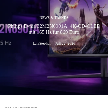
NEWS & TRENDS
Philips Evnia 32M2N6901A: 4K-QD-OLED
mit 165 Hz für 869 Euro
LarsStephan
-
Juli 22, 2026