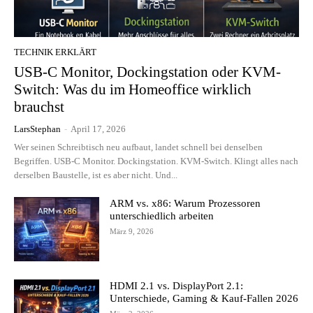
TECHNIK ERKLÄRT
USB-C Monitor, Dockingstation oder KVM-
Switch: Was du im Homeoffice wirklich
brauchst
LarsStephan
-
April 17, 2026
Wer seinen Schreibtisch neu aufbaut, landet schnell bei denselben
Begriffen. USB-C Monitor. Dockingstation. KVM-Switch. Klingt alles nach
derselben Baustelle, ist es aber nicht. Und...
ARM vs. x86: Warum Prozessoren
unterschiedlich arbeiten
März 9, 2026
HDMI 2.1 vs. DisplayPort 2.1:
Unterschiede, Gaming & Kauf-Fallen 2026