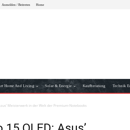
Anmelden / Beitreten
Home
rt Home And Living
Solar & Energie
Kaufberatung
Technik Er
sus’ Meisterwerk in der Welt der Premium-Notebooks
 15 OLED: Asus’