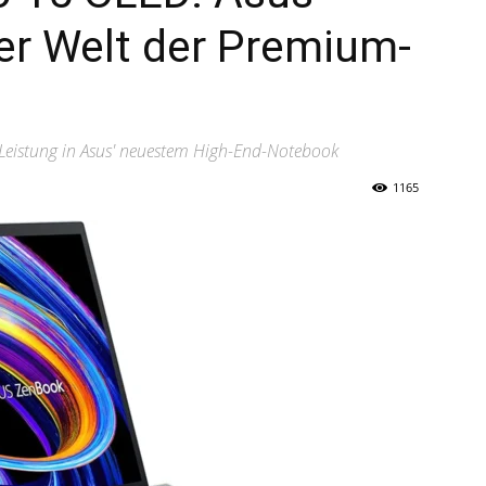
er Welt der Premium-
t Leistung in Asus' neuestem High-End-Notebook
1165