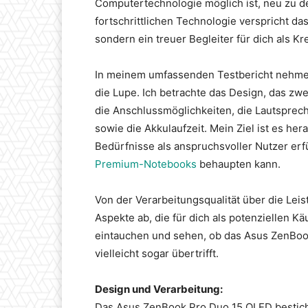
Computertechnologie möglich ist, neu zu de
fortschrittlichen Technologie verspricht d
sondern ein treuer Begleiter für dich als Kr
In meinem umfassenden Testbericht nehme
die Lupe. Ich betrachte das Design, das zwe
die Anschlussmöglichkeiten, die Lautsprec
sowie die Akkulaufzeit. Mein Ziel ist es her
Bedürfnisse als anspruchsvoller Nutzer erfü
Premium-Notebooks
behaupten kann.
Von der Verarbeitungsqualität über die Leis
Aspekte ab, die für dich als potenziellen K
eintauchen und sehen, ob das Asus ZenBoo
vielleicht sogar übertrifft.
Design und Verarbeitung:
Das Asus ZenBook Pro Duo 15 OLED besticht