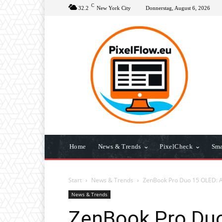
C
32.2
New York City
Donnerstag, August 6, 2026
Home
News & Trends
PixelCheck
Sma
Start
News & Trends
ZenBook Pro Duo 15 OLED: A
News & Trends
ZenBook Pro Duo