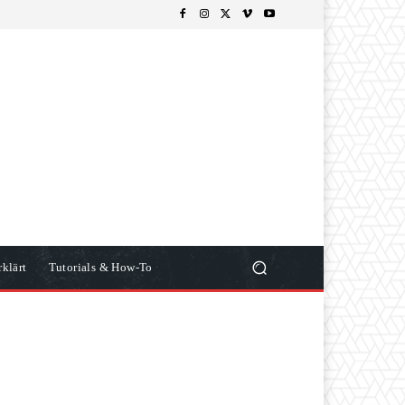
klärt
Tutorials & How-To