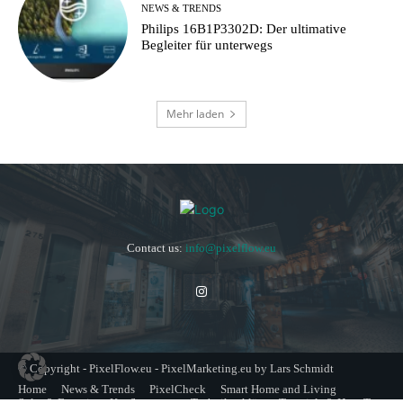
NEWS & TRENDS
Philips 16B1P3302D: Der ultimative
Begleiter für unterwegs
Mehr laden
Contact us:
info@pixelflow.eu
© Copyright - PixelFlow.eu - PixelMarketing.eu by Lars Schmidt
Home
News & Trends
PixelCheck
Smart Home and Living
Solar & Energie
Kaufberatung
Technik erklärt
Tutorials & How-To