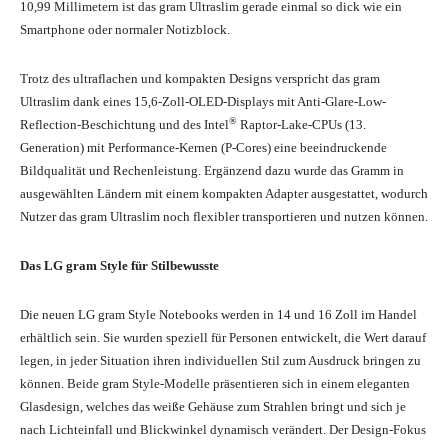
10,99 Millimetern ist das gram Ultraslim gerade einmal so dick wie ein
Smartphone oder normaler Notizblock.
Trotz des ultraflachen und kompakten Designs verspricht das gram
Ultraslim dank eines 15,6-Zoll-OLED-Displays mit Anti-Glare-Low-
®
Reflection-Beschichtung und des Intel
Raptor-Lake-CPUs (13.
Generation) mit Performance-Kernen (P-Cores) eine beeindruckende
Bildqualität und Rechenleistung. Ergänzend dazu wurde das Gramm in
ausgewählten Ländern mit einem kompakten Adapter ausgestattet, wodurch
Nutzer das gram Ultraslim noch flexibler transportieren und nutzen können.
Das LG gram Style für Stilbewusste
Die neuen LG gram Style Notebooks werden in 14 und 16 Zoll im Handel
erhältlich sein. Sie wurden speziell für Personen entwickelt, die Wert darauf
legen, in jeder Situation ihren individuellen Stil zum Ausdruck bringen zu
können. Beide gram Style-Modelle präsentieren sich in einem eleganten
Glasdesign, welches das weiße Gehäuse zum Strahlen bringt und sich je
nach Lichteinfall und Blickwinkel dynamisch verändert. Der Design-Fokus