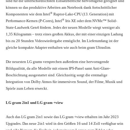
sind für die unterschiedlichsten Einsatzbereiche hervorragend geeignet und
können so das produktive Arbeiten am Notebook dank fortschrittlicher
®
Komponenten wie dem Intel
Raptor-Lake-CPU (13. Generation) mit
®
Performance-Kernen (P-Cores), Intel
Iris XE oder dem NVMe™ Solid-
State-Laufwerk Gen4 fördern. Jedes der neuen Modelle wiegt weniger als
1,35 Kilogramm – trotz eines großen Akkus, der mit einer einzigen Ladung
bis zu 20 Stunden Videowiedergabe ermöglicht. Im Lieferumfang ist der
gleiche kompakte Adapter enthalten wie auch beim gram Ultraslim.
Die neuesten LG grams versprechen außerdem eine hervorragende
Bildqualität, da alle Modelle mit einem IPS-Panel samt Anti-Glare-
Beschichtung ausgestattet sind. Gleichzeitig sorgt die erstmalige
Integration von Dolby Atmos für immersiven Sound, der Filme, Musik und
Spiele zum Leben erweckt.
LG gram 2in1 und LG gram +view
Auch das LG gram 2in1 sowie das LG gram +view erhalten im Jahr 2023
Upgrades. Das neue 2in1 wird in den Größen 16 und 14 Zoll verfügbar sein