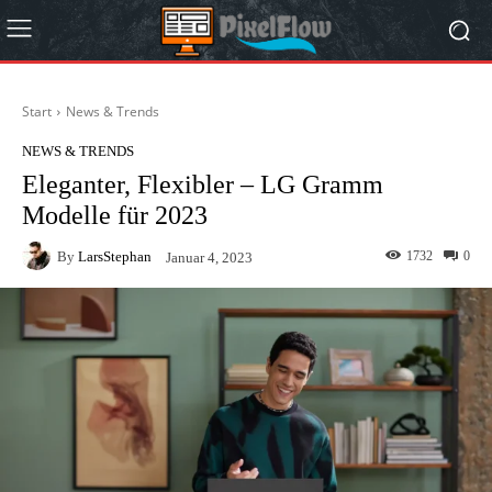
Start
News & Trends
NEWS & TRENDS
Eleganter, Flexibler – LG Gramm
Modelle für 2023
By
LarsStephan
1732
0
Januar 4, 2023