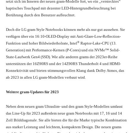
setzt sich im Inneren der neuen gram-Modelle fort, wo ein „verstecktes“
haptisches Touchpad mit dezenter LED-Hintergrundbeleuchtung bei
Berührung durch den Benutzer aufleuchtet.
Doch die LG gram Style Notebooks können mehr als nur gut aussehen. Sie
verfügen über ein 16:10-OLED-Display mit Anti-Glare-Low-Reflection-
®
Funktion und hoher Bildwiederholrate, Intel
Raptor-Lake-CPU (13.
Generation) mit Performance-Kernen (P-Cores) und ein NVMe™ Solid-
State-Laufwerk Gen4 (SSD). Wie alle anderen grams der 2023er-Reihe
unterstützen der 16Z90RS und der 14Z90RS Thunderbolt 4 und HDMI-
Konnektivität und bieten stimmungsvollen Klang dank Dolby Atmos, das
ab 2023 in allen LG gram-Modellen verbaut wird.
Weitere gram-Updates für 2023
Neben dem neuen gram Ultraslim- und den gram Style-Modellen umfasst
das Line-Up für 2023 außerdem neue gram Notebooks mit 17, 16 und 14
Zoll Bilddiagonale. Sie alle bieten die für die Marke typische Kombination
aus starker Leistung und leichtem, kompaktem Design. Die neuen grams