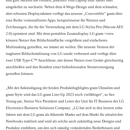
und gibt Nutzern die Freiheit, jederzeit vom Laptop zum Tablet oder
umgekehrt zu wechseln. Neben dem 4-Wege-Design und dem schmalen,
aber robusten Displayrahmen verfügt das neueste „Convertible“ gram über
eine Reihe vorinstallierter Apps, beispielsweise für Notizen und
Zeichnungen, die für die Verwendung mit dem LG Stylus Pen (Wacom AES
2.0) optimiert sind. Mit dem portablen Zusatzdisplay LG gram +view
können Nutzer ihre Bildschirmfläche vergrößern und einfacheres
Multitasking genießen, wo immer sie wollen. Die neueste Version der
tragbaren Bildschirmlösung von LG wurde verbessert und verfügt über
zwei USB Type-C™ Anschlüsse, mit denen Nutzer zwei Geräte gleichzeitig
anschließen und den Komfort einer bidirektionalen Stromversorgung
genießen können.
„Mit der Ankündigung der beiden Produkthighlights gram Ultraslim und
gram Style wird das LG gram Line-Up 2023 noch vielfältiger“, so Seo
Young-jae, Senior Vice President und Leiter der Unit für IT Business der LG
Electronics Business Solutions Company. „LG hat sich in den letzten zehn
Jahren mit dem LG gram als führende Marke auf dem Markt für ultraleichte
Notebooks etabliert und wird als solche auch zukünftig neue Designs und
Produkte einführen, um den sich ständig verändernden Bedürfnissen und