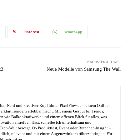
Pinterest
WhatsApp
NÄCHSTER ARTIKEL
23
Neue Modelle von Samsung The Wall
ital-Nerd und kreativer Kopf hinter PixelFlow.eu – einem Online-
erklärt, sondern erlebbar macht. Mit einem Gespür für Trends,
en wie Balkonkraftwerke und einem offenen Blick für alles, was
ovation antreiben lässt, schreibe ich unterhaltsam und
e Tech-Welt bewegt. Ob Produkttest, Event oder Branchen-Insight –
ändlich, relevant und mit einem Augenzwinkern rüberzubringen. Für
Alltagsnutzer.