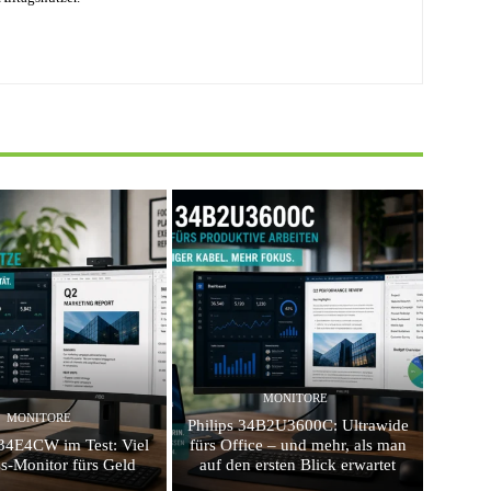
MONITORE
MONITORE
Philips 34B2U3600C: Ultrawide
4E4CW im Test: Viel
fürs Office – und mehr, als man
s-Monitor fürs Geld
auf den ersten Blick erwartet