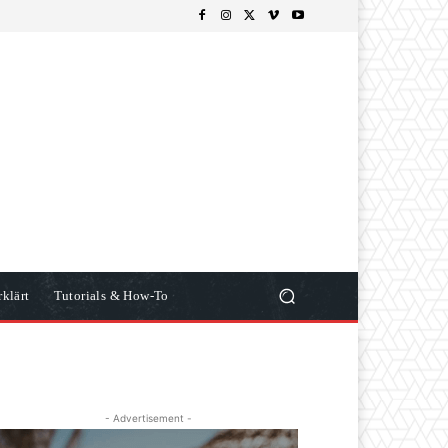
klärt
Tutorials & How-To
- Advertisement -