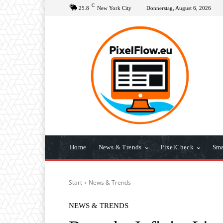
C
25.8
New York City
Donnerstag, August 6, 2026
Home
News & Trends
PixelCheck
Sma
Start
News & Trends
NEWS & TRENDS