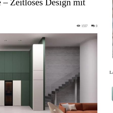
 – Zeitloses Design mit
1557
0
L