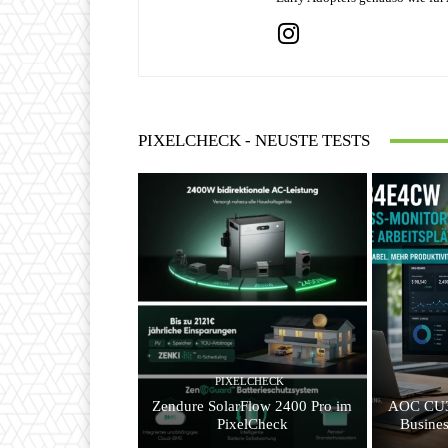
PIXELCHECK - NEUSTE TESTS
PIXELCHECK
Zendure SolarFlow 2400 Pro im
AOC CU3
PixelCheck
Busines