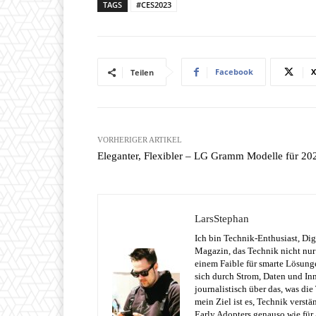
TAGS
#CES2023
Facebook
X
Teilen
VORHERIGER ARTIKEL
Eleganter, Flexibler – LG Gramm Modelle für 20
LarsStephan
Ich bin Technik-Enthusiast, Dig
Magazin, das Technik nicht nur 
einem Faible für smarte Lösung
sich durch Strom, Daten und Inn
journalistisch über das, was di
mein Ziel ist es, Technik verst
Early Adopters genauso wie für 