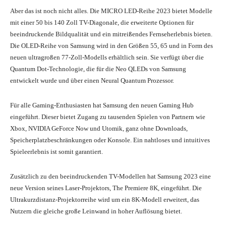
Aber das ist noch nicht alles. Die MICRO LED-Reihe 2023 bietet Modelle
mit einer 50 bis 140 Zoll TV-Diagonale, die erweiterte Optionen für
beeindruckende Bildqualität und ein mitreißendes Fernseherlebnis bieten.
Die OLED-Reihe von Samsung wird in den Größen 55, 65 und in Form des
neuen ultragroßen 77-Zoll-Modells erhältlich sein. Sie verfügt über die
Quantum Dot-Technologie, die für die Neo QLEDs von Samsung
entwickelt wurde und über einen Neural Quantum Prozessor.
Für alle Gaming-Enthusiasten hat Samsung den neuen Gaming Hub
eingeführt. Dieser bietet Zugang zu tausenden Spielen von Partnern wie
Xbox, NVIDIA GeForce Now und Utomik, ganz ohne Downloads,
Speicherplatzbeschränkungen oder Konsole. Ein nahtloses und intuitives
Spieleerlebnis ist somit garantiert.
Zusätzlich zu den beeindruckenden TV-Modellen hat Samsung 2023 eine
neue Version seines Laser-Projektors, The Premiere 8K, eingeführt. Die
Ultrakurzdistanz-Projektorreihe wird um ein 8K-Modell erweitert, das
Nutzern die gleiche große Leinwand in hoher Auflösung bietet.