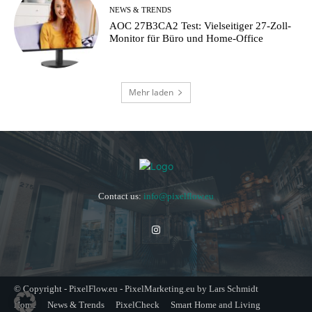
NEWS & TRENDS
AOC 27B3CA2 Test: Vielseitiger 27-Zoll-
Monitor für Büro und Home-Office
Mehr laden
Contact us:
info@pixelflow.eu
© Copyright - PixelFlow.eu - PixelMarketing.eu by Lars Schmidt
Home
News & Trends
PixelCheck
Smart Home and Living