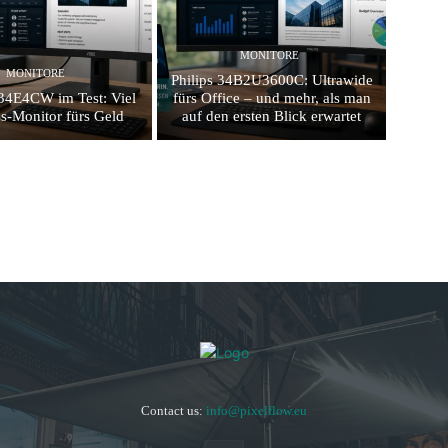
MONITORE
MONITORE
Philips 34B2U3600C: Ultrawide
4E4CW im Test: Viel
fürs Office – und mehr, als man
s-Monitor fürs Geld
auf den ersten Blick erwartet
Contact us:
info@pixelflow.eu