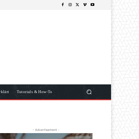
klärt
Tutorials & How-To
- Advertisement -