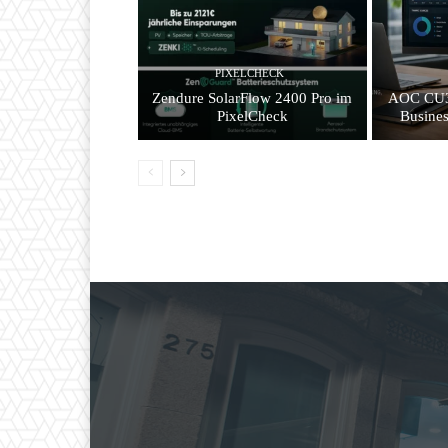
PIXELCHECK
Zendure SolarFlow 2400 Pro im
AOC CU3
PixelCheck
Busines