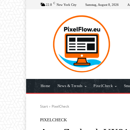
C
22.8
New York City
Samstag, August 8, 2026
A
Home
News & Trends
PixelCheck
Sma
Start
PixelCheck
PIXELCHECK