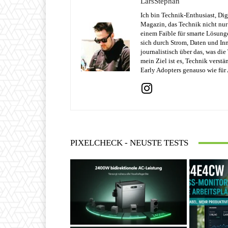
LarsStephan
Ich bin Technik-Enthusiast, Dig
Magazin, das Technik nicht nur 
einem Faible für smarte Lösung
sich durch Strom, Daten und Inn
journalistisch über das, was di
mein Ziel ist es, Technik verst
Early Adopters genauso wie für 
PIXELCHECK - NEUSTE TESTS