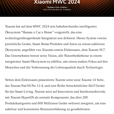
Xiaomi hat auf dem MWC 2024 sein bahnbrechendes intelligentes
Ökosystem “Human x Car x Home” vorgestellt, das eine
technologieübergreifende Integration neu definiert. Dieses System vereint
persönliche Geräte, Smart Home-Produkte und Autos zu einem nahtlosen
Ökosystem, angeführt von Xiaomis erstem Elektroauto, dem Xiaomi SU7.
Das Unternehmen betont seine Vision, alle Nutzerbedürfnisse in einem
integrierten Smart-Ökosystem zu erfüllen, mit einem starken Fokus auf den
Menschen und die Verbesserung der Lebensqualität durch Technologie.
Neben dem Elektroauto präsentierte Xiaomi seine neue Xiaomi 14 Serie,
das Xiaomi Pad 6S Pro 12.4, und eine Reihe fortschrittlicher AIoT-Geräte
für das Smart Living. Xiaomi setzt auf Innovation und Interkonnektivität,
mit Xiaomi HyperOS als zentrale Komponente, das über 200
Produktkategorien und 600 Millionen Geräte weltweit integriert, um eine
nahtlose und konsistente Benutzererfahrung zu gewährleisten.