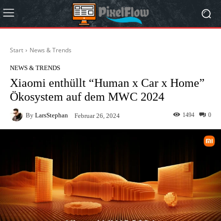
Start
News & Trends
NEWS & TRENDS
Xiaomi enthüllt “Human x Car x Home”
Ökosystem auf dem MWC 2024
By
LarsStephan
1494
0
Februar 26, 2024