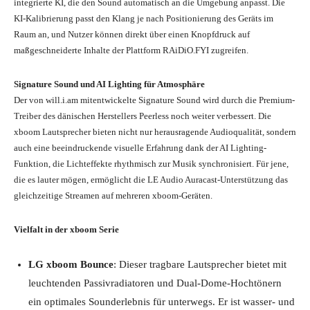
integrierte KI, die den Sound automatisch an die Umgebung anpasst. Die
KI-Kalibrierung passt den Klang je nach Positionierung des Geräts im
Raum an, und Nutzer können direkt über einen Knopfdruck auf
maßgeschneiderte Inhalte der Plattform RAiDiO.FYI zugreifen.
Signature Sound und AI Lighting für Atmosphäre
Der von will.i.am mitentwickelte Signature Sound wird durch die Premium-
Treiber des dänischen Herstellers Peerless noch weiter verbessert. Die
xboom Lautsprecher bieten nicht nur herausragende Audioqualität, sondern
auch eine beeindruckende visuelle Erfahrung dank der AI Lighting-
Funktion, die Lichteffekte rhythmisch zur Musik synchronisiert. Für jene,
die es lauter mögen, ermöglicht die LE Audio Auracast-Unterstützung das
gleichzeitige Streamen auf mehreren xboom-Geräten.
Vielfalt in der xboom Serie
LG xboom Bounce
: Dieser tragbare Lautsprecher bietet mit
leuchtenden Passivradiatoren und Dual-Dome-Hochtönern
ein optimales Sounderlebnis für unterwegs. Er ist wasser- und