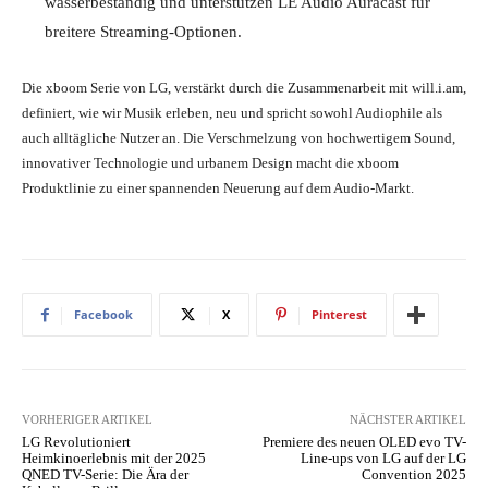
wasserbeständig und unterstützen LE Audio Auracast für
breitere Streaming-Optionen.
Die xboom Serie von LG, verstärkt durch die Zusammenarbeit mit will.i.am,
definiert, wie wir Musik erleben, neu und spricht sowohl Audiophile als
auch alltägliche Nutzer an. Die Verschmelzung von hochwertigem Sound,
innovativer Technologie und urbanem Design macht die xboom
Produktlinie zu einer spannenden Neuerung auf dem Audio-Markt.
Facebook
X
Pinterest
VORHERIGER ARTIKEL
NÄCHSTER ARTIKEL
LG Revolutioniert
Premiere des neuen OLED evo TV-
Heimkinoerlebnis mit der 2025
Line-ups von LG auf der LG
QNED TV-Serie: Die Ära der
Convention 2025