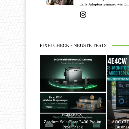
Early Adopters genauso wie für 
PIXELCHECK - NEUSTE TESTS
PIXELCHECK
Zendure SolarFlow 2400 Pro im
AOC CU3
PixelCheck
Busines