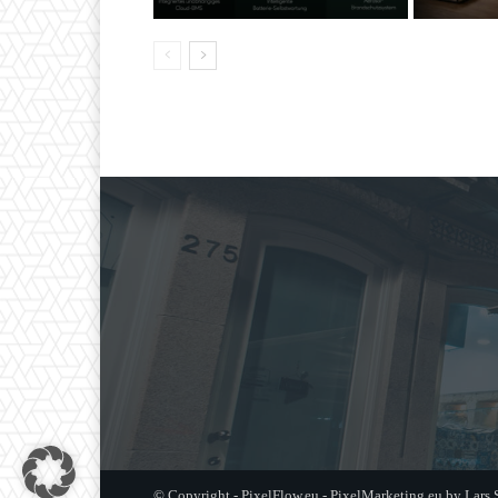
© Copyright - PixelFlow.eu - PixelMarketing.eu by Lars