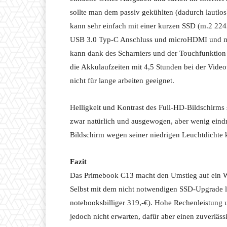
sollte man dem passiv gekühlten (dadurch lautlos
kann sehr einfach mit einer kurzen SSD (m.2 224
USB 3.0 Typ-C Anschluss und microHDMI und mic
kann dank des Scharniers und der Touchfunktion d
die Akkulaufzeiten mit 4,5 Stunden bei der Vid
nicht für lange arbeiten geeignet.
Helligkeit und Kontrast des Full-HD-Bildschirms s
zwar natürlich und ausgewogen, aber wenig eindru
Bildschirm wegen seiner niedrigen Leuchtdichte k
Fazit
Das Primebook C13 macht den Umstieg auf ein Wi
Selbst mit dem nicht notwendigen SSD-Upgrade lie
notebooksbilliger 319,-€). Hohe Rechenleistung u
jedoch nicht erwarten, dafür aber einen zuverläss