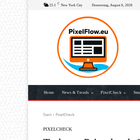
C
25.1
New York City
Donnerstag, August 6, 2026
Home
News & Trends
PixelCheck
Sma
Start
PixelCheck
PIXELCHECK