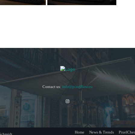
Contact us:
info@pixelflow.eu
Home
News & Trends
PixelChe
 Schmidt