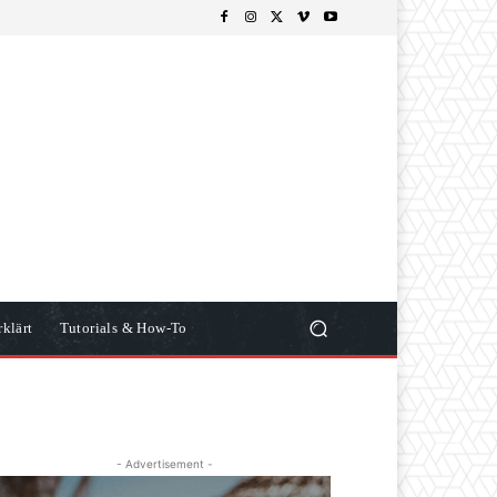
klärt
Tutorials & How-To
- Advertisement -