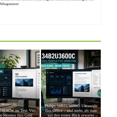
Alltagsnutzer.
MONITORE
MONITORE
Philips 34B2U3600C: Ultrawide
4E4CW im Test: Viel
fürs Office – und mehr, als man
s-Monitor fürs Geld
auf den ersten Blick erwartet