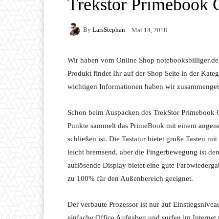
Trekstor Primebook 
By
LarsStephan
Mai 14, 2018
Wir haben vom Online Shop notebooksbilliger.d
Produkt findet Ihr auf der Shop Seite in der Kate
wichtigen Informationen haben wir zusammenget
Schon beim Auspacken des TrekStor Primebook C13
Punkte sammelt das PrimeBook mit einem angeneh
schließen ist. Die Tastatur bietet große Tasten 
leicht bremsend, aber die Fingerbewegung ist den
auflösende Display bietet eine gute Farbwiedergab
zu 100% für den Außenbereich geeignet.
Der verbaute Prozessor ist nur auf Einstiegsnivea
einfache Office Aufgaben und surfen im Internet re