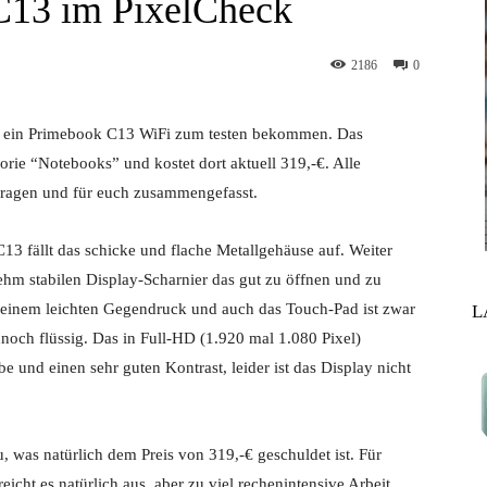
C13 im PixelCheck
2186
0
e ein Primebook C13 WiFi zum testen bekommen. Das
gorie “Notebooks” und kostet dort aktuell 319,-€. Alle
ragen und für euch zusammengefasst.
 fällt das schicke und flache Metallgehäuse auf. Weiter
m stabilen Display-Scharnier das gut zu öffnen und zu
mit einem leichten Gegendruck und auch das Touch-Pad ist zwar
L
noch flüssig. Das in Full-HD (1.920 mal 1.080 Pixel)
e und einen sehr guten Kontrast, leider ist das Display nicht
u, was natürlich dem Preis von 319,-€ geschuldet ist. Für
icht es natürlich aus, aber zu viel rechenintensive Arbeit