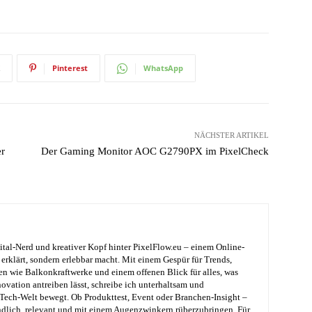
Pinterest
WhatsApp
NÄCHSTER ARTIKEL
er
Der Gaming Monitor AOC G2790PX im PixelCheck
ital-Nerd und kreativer Kopf hinter PixelFlow.eu – einem Online-
erklärt, sondern erlebbar macht. Mit einem Gespür für Trends,
en wie Balkonkraftwerke und einem offenen Blick für alles, was
ovation antreiben lässt, schreibe ich unterhaltsam und
e Tech-Welt bewegt. Ob Produkttest, Event oder Branchen-Insight –
ändlich, relevant und mit einem Augenzwinkern rüberzubringen. Für