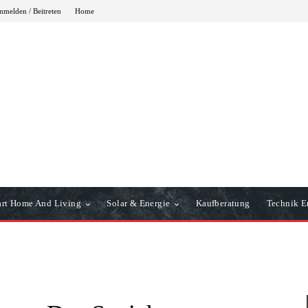
nmelden / Beitreten
Home
rt Home And Living
Solar & Energie
Kaufberatung
Technik Er