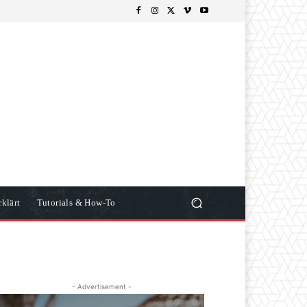
klärt
Tutorials & How-To
- Advertisement -