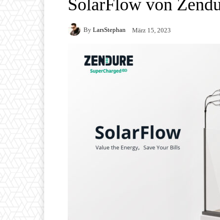
SolarFlow von Zendu
By
LarsStephan
März 15, 2023