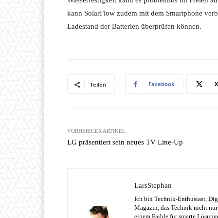
Wasserfestigkeit kann es problemlos im Freien a
kann SolarFlow zudem mit dem Smartphone verb
Ladestand der Batterien überprüfen können.
Facebook
X
Teilen
VORHERIGER ARTIKEL
LG präsentiert sein neues TV Line-Up
LarsStephan
Ich bin Technik-Enthusiast, Dig
Magazin, das Technik nicht nur 
einem Faible für smarte Lösung