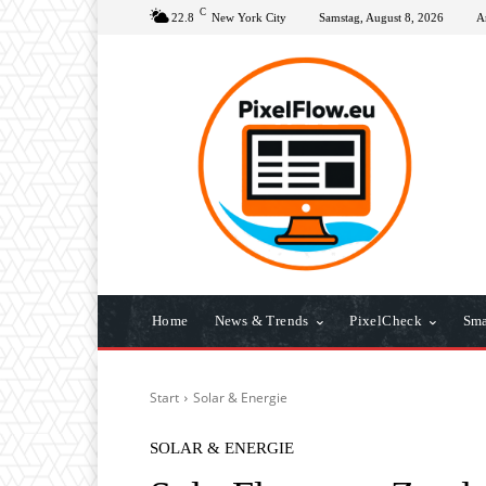
C
22.8
New York City
Samstag, August 8, 2026
A
Home
News & Trends
PixelCheck
Sma
Start
Solar & Energie
SOLAR & ENERGIE