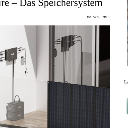
re – Das Speichersystem
2459
0
L