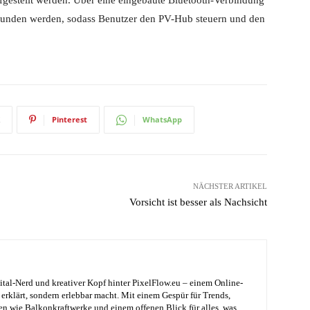
ufgestellt werden. Über eine eingebaute Bluetooth-Verbindung
unden werden, sodass Benutzer den PV-Hub steuern und den
Pinterest
WhatsApp
NÄCHSTER ARTIKEL
Vorsicht ist besser als Nachsicht
ital-Nerd und kreativer Kopf hinter PixelFlow.eu – einem Online-
erklärt, sondern erlebbar macht. Mit einem Gespür für Trends,
en wie Balkonkraftwerke und einem offenen Blick für alles, was