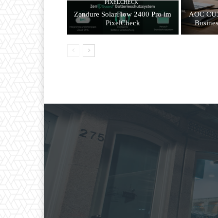
PIXELCHECK
Zendure SolarFlow 2400 Pro im
AOC CU3
PixelCheck
Busines