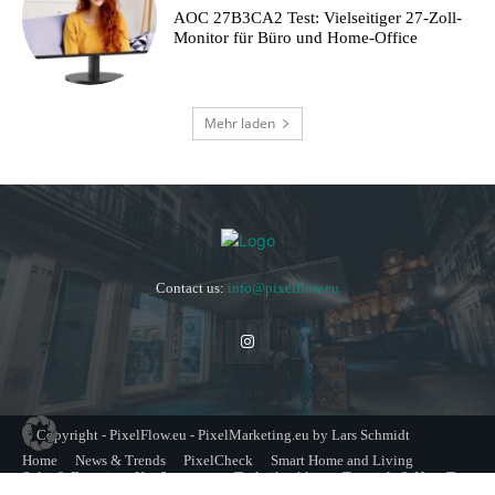
AOC 27B3CA2 Test: Vielseitiger 27-Zoll-
Monitor für Büro und Home-Office
Mehr laden
Contact us:
info@pixelflow.eu
© Copyright - PixelFlow.eu - PixelMarketing.eu by Lars Schmidt
Home
News & Trends
PixelCheck
Smart Home and Living
Solar & Energie
Kaufberatung
Technik erklärt
Tutorials & How-To