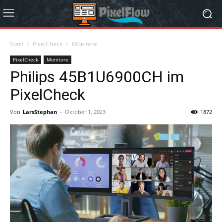
Start
PixelCheck
Monitore
PixelCheck
Monitore
Philips 45B1U6900CH im
PixelCheck
Von
LarsStephan
-
Oktober 1, 2023
1872