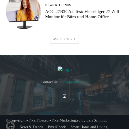
NEWS & TRENDS
AOC 27B3CA2 Test: Vielseitiger 27-Zoll-
Monitor für Büro und Home-Office
Mehr laden
Contact us:
info@pixelflow.eu
© Copyright - PixelFlow.eu - PixelMarketing.eu by Lars Schmidt
Home
News & Trends
PixelCheck
Smart Home and Living