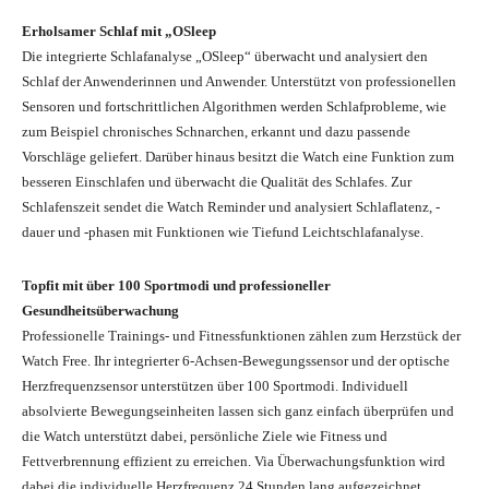
Erholsamer Schlaf mit „OSleep
Die integrierte Schlafanalyse „OSleep“ überwacht und analysiert den
Schlaf der Anwenderinnen und Anwender. Unterstützt von professionellen
Sensoren und fortschrittlichen Algorithmen werden Schlafprobleme, wie
zum Beispiel chronisches Schnarchen, erkannt und dazu passende
Vorschläge geliefert. Darüber hinaus besitzt die Watch eine Funktion zum
besseren Einschlafen und überwacht die Qualität des Schlafes. Zur
Schlafenszeit sendet die Watch Reminder und analysiert Schlaflatenz, -
dauer und -phasen mit Funktionen wie Tiefund Leichtschlafanalyse.
Topfit mit über 100 Sportmodi und professioneller
Gesundheitsüberwachung
Professionelle Trainings- und Fitnessfunktionen zählen zum Herzstück der
Watch Free. Ihr integrierter 6-Achsen-Bewegungssensor und der optische
Herzfrequenzsensor unterstützen über 100 Sportmodi. Individuell
absolvierte Bewegungseinheiten lassen sich ganz einfach überprüfen und
die Watch unterstützt dabei, persönliche Ziele wie Fitness und
Fettverbrennung effizient zu erreichen. Via Überwachungsfunktion wird
dabei die individuelle Herzfrequenz 24 Stunden lang aufgezeichnet.