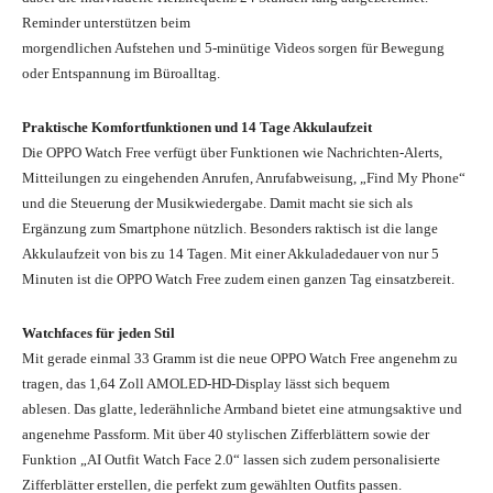
Reminder unterstützen beim
morgendlichen Aufstehen und 5-minütige Videos sorgen für Bewegung
oder Entspannung im Büroalltag.
Praktische Komfortfunktionen und 14 Tage Akkulaufzeit
Die OPPO Watch Free verfügt über Funktionen wie Nachrichten-Alerts,
Mitteilungen zu eingehenden Anrufen, Anrufabweisung, „Find My Phone“
und die Steuerung der Musikwiedergabe. Damit macht sie sich als
Ergänzung zum Smartphone nützlich. Besonders raktisch ist die lange
Akkulaufzeit von bis zu 14 Tagen. Mit einer Akkuladedauer von nur 5
Minuten ist die OPPO Watch Free zudem einen ganzen Tag einsatzbereit.
Watchfaces für jeden Stil
Mit gerade einmal 33 Gramm ist die neue OPPO Watch Free angenehm zu
tragen, das 1,64 Zoll AMOLED-HD-Display lässt sich bequem
ablesen. Das glatte, lederähnliche Armband bietet eine atmungsaktive und
angenehme Passform. Mit über 40 stylischen Zifferblättern sowie der
Funktion „AI Outfit Watch Face 2.0“ lassen sich zudem personalisierte
Zifferblätter erstellen, die perfekt zum gewählten Outfits passen.