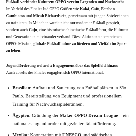
Fußball verbindet Kulturen: OPPO vereint Legenden und Nachwuchs
Im Vorfeld des Finales lud OPPO Größen wie
Kaká
,
Cafu
,
Esteban
Cambiasso
und
Micah Richards
ein, gemeinsam mit jungen Spieler:innen
zu trainieren. In München wurde nicht nur moderner Fußball gespielt,
sondern auch
Cuju
, eine historische chinesische Fußballform, die Kulturen
und Generationen miteinander verband. Diese Aktionen unterstreichen
OPPOs Mission,
globale Fußballkultur zu fördern und Vielfalt im Sport
zu leben
.
Jugendförderung weltweit: Engagement über das Spielfeld hinaus
Auch abseits des Finales engagiert sich OPPO international:
Brasilien:
Aufbau und Sanierung von Fußballplätzen in São
Paulo, Bereitstellung von Equipment und professionellem
Training für Nachwuchsspieler:innen.
Ägypten:
Gründung der
Maker OPPO Dream League
– ein
nationales Jugendturnier mit gezielter Talentförderung.
Mexiko:
Kooperation mit
UNESCO
und städtischen