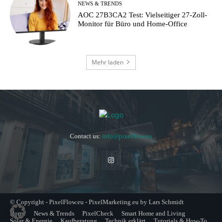
NEWS & TRENDS
AOC 27B3CA2 Test: Vielseitiger 27-Zoll-
Monitor für Büro und Home-Office
Mehr laden
Contact us:
info@pixelflow.eu
© Copyright - PixelFlow.eu - PixelMarketing.eu by Lars Schmidt
Home
News & Trends
PixelCheck
Smart Home and Living
Solar & Energie
Kaufberatung
Technik erklärt
Tutorials & How-To