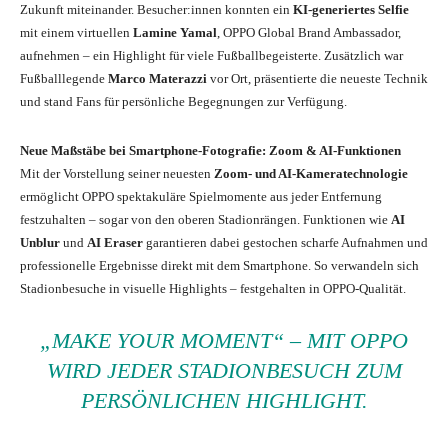
Zukunft miteinander. Besucher:innen konnten ein
KI-generiertes Selfie
mit einem virtuellen
Lamine Yamal
, OPPO Global Brand Ambassador,
aufnehmen – ein Highlight für viele Fußballbegeisterte. Zusätzlich war
Fußballlegende
Marco Materazzi
vor Ort, präsentierte die neueste Technik
und stand Fans für persönliche Begegnungen zur Verfügung.
Neue Maßstäbe bei Smartphone-Fotografie: Zoom & AI-Funktionen
Mit der Vorstellung seiner neuesten
Zoom- und AI-Kameratechnologie
ermöglicht OPPO spektakuläre Spielmomente aus jeder Entfernung
festzuhalten – sogar von den oberen Stadionrängen. Funktionen wie
AI
Unblur
und
AI Eraser
garantieren dabei gestochen scharfe Aufnahmen und
professionelle Ergebnisse direkt mit dem Smartphone. So verwandeln sich
Stadionbesuche in visuelle Highlights – festgehalten in OPPO-Qualität.
„MAKE YOUR MOMENT“ – MIT OPPO
WIRD JEDER STADIONBESUCH ZUM
PERSÖNLICHEN HIGHLIGHT.