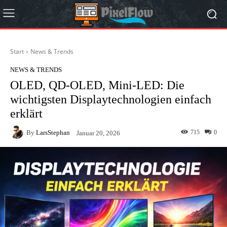
Start
News & Trends
NEWS & TRENDS
OLED, QD-OLED, Mini-LED: Die
wichtigsten Displaytechnologien einfach
erklärt
By
LarsStephan
715
0
Januar 20, 2026