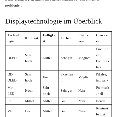
positioniert.
Displaytechnologie im Überblick
Technol
Helligke
Einbren
Charakt
Kontrast
Farben
ogie
it
nen
er
Emotion
Sehr
al,
OLED
Mittel
Sehr gut
Möglich
hoch
kontrasts
tark
QD-
Sehr
Exzellen
Präzise,
Hoch
Möglich
OLED
hoch
t
farbstark
Mini-
Sehr
Praktisch
Hoch
Sehr gut
Nein
LED
hoch
, hell
IPS
Mittel
Mittel
Gut
Nein
Neutral
Kontrast
VA
Hoch
Mittel
Gut
Nein
betont