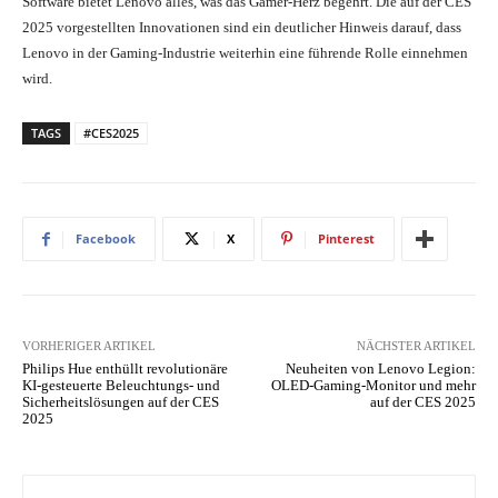
Software bietet Lenovo alles, was das Gamer-Herz begehrt. Die auf der CES
2025 vorgestellten Innovationen sind ein deutlicher Hinweis darauf, dass
Lenovo in der Gaming-Industrie weiterhin eine führende Rolle einnehmen
wird.
TAGS
#CES2025
Facebook
X
Pinterest
VORHERIGER ARTIKEL
NÄCHSTER ARTIKEL
Philips Hue enthüllt revolutionäre
Neuheiten von Lenovo Legion:
KI-gesteuerte Beleuchtungs- und
OLED-Gaming-Monitor und mehr
Sicherheitslösungen auf der CES
auf der CES 2025
2025