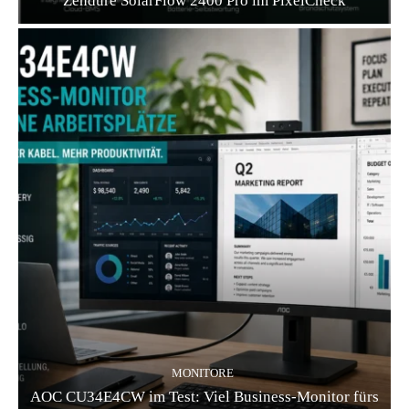
Zendure SolarFlow 2400 Pro im PixelCheck
MONITORE
AOC CU34E4CW im Test: Viel Business-Monitor fürs