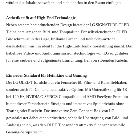
würden die Inhalte schweben und sich nahtlos in den Raum einfügen.
Ästhetik trifft auf High-End Technologie
Neben seinem beeindruckenden Design bietet der LG SIGNATURE OLED
T eine herausragende Bild- und Tonqualität. Der selbstleuchtende OLED-
Bildschirm ist in der Lage, brillante Farben und tiefe Schwarztöne
darzustellen, was ihn ideal für die High-End-Heimkinoerfahrung macht. Die
kabellose Video- und Audiotransmissionstechnologie von LG sorgt dabei
für eine saubere und aufgeräumte Einrichtung, frei von störenden Kabeln.
Ein neuer Standard für Heimkino und Gaming
Der LG OLED T ist nicht nur ein Fernseher für Film- und Kunstliebhaber,
sondern auch für Gamer eine attraktive Option. Mit Unterstützung für 4K
bei 120 Hz, NVIDIA G-SYNC® Compatible und AMD FreeSync Premium
bietet dieser Fernseher ein flüssiges und immersives Spielerlebnis ohne
Tearing oder Ruckeln. Die innovative Zero Connect Box von LG
gewährleistet dabei eine verlustfreie, schnelle Übertragung von Bild- und
Audiosignalen, was den OLED T besonders attraktiv für anspruchsvolle
Gaming-Setups macht.