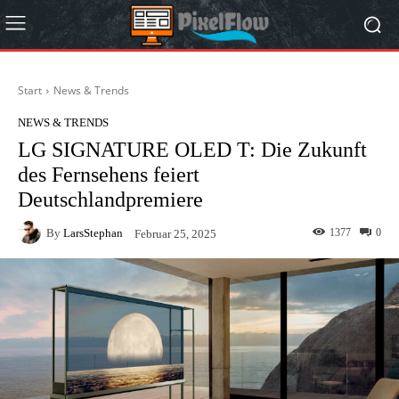
Start
News & Trends
NEWS & TRENDS
LG SIGNATURE OLED T: Die Zukunft
des Fernsehens feiert
Deutschlandpremiere
By
LarsStephan
1377
0
Februar 25, 2025