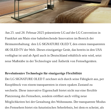
Am 25. und 26. Februar 2025 präsentierte LG auf der LG Convention in
Frankfurt am Main eine bahnbrechende Innovation im Bereich der
Heimunterhaltung: den LG SIGNATURE OLED T, den ersten transparenten
4K OLED-TV der Welt. Dieses einzigartige Gerät, das bereits in den USA
verfügbar ist und ab April auch in Deutschland erhältlich sein wird, setzt
neue Maßstäbe in der Technologie und Ästhetik von Fernsehgeräten.
Revolutionäre Technologie für einzigartige Flexibilität
Der LG SIGNATURE OLED T zeichnet sich durch seine Fähigkeit aus, per
Knopfdruck von einem transparenten in einen opaken Zustand zu
wechseln. Diese innovative Eigenschaft bietet nicht nur eine flexible
Platzierung des Fernsehers, sondern eröffnet auch völlig neue
Möglichkeiten bei der Gestaltung des Wohnraums. Der transparente Modus
des Fernsehers bietet ein futuristisches Seherlebnis, bei dem es scheint, als