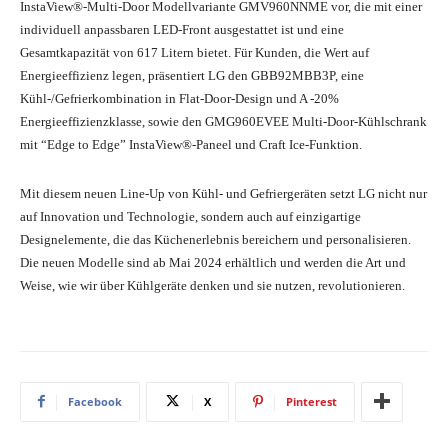
InstaView®-Multi-Door Modellvariante GMV960NNME vor, die mit einer
individuell anpassbaren LED-Front ausgestattet ist und eine
Gesamtkapazität von 617 Litern bietet. Für Kunden, die Wert auf
Energieeffizienz legen, präsentiert LG den GBB92MBB3P, eine
Kühl-/Gefrierkombination in Flat-Door-Design und A -20%
Energieeffizienzklasse, sowie den GMG960EVEE Multi-Door-Kühlschrank
mit “Edge to Edge” InstaView®-Paneel und Craft Ice-Funktion.
Mit diesem neuen Line-Up von Kühl- und Gefriergeräten setzt LG nicht nur
auf Innovation und Technologie, sondern auch auf einzigartige
Designelemente, die das Küchenerlebnis bereichern und personalisieren.
Die neuen Modelle sind ab Mai 2024 erhältlich und werden die Art und
Weise, wie wir über Kühlgeräte denken und sie nutzen, revolutionieren.
Facebook
X
Pinterest