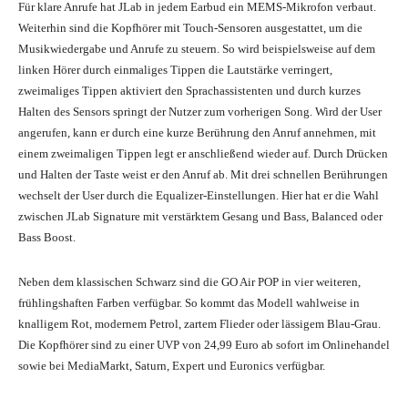
Für klare Anrufe hat JLab in jedem Earbud ein MEMS-Mikrofon verbaut.
Weiterhin sind die Kopfhörer mit Touch-Sensoren ausgestattet, um die
Musikwiedergabe und Anrufe zu steuern. So wird beispielsweise auf dem
linken Hörer durch einmaliges Tippen die Lautstärke verringert,
zweimaliges Tippen aktiviert den Sprachassistenten und durch kurzes
Halten des Sensors springt der Nutzer zum vorherigen Song. Wird der User
angerufen, kann er durch eine kurze Berührung den Anruf annehmen, mit
einem zweimaligen Tippen legt er anschließend wieder auf. Durch Drücken
und Halten der Taste weist er den Anruf ab. Mit drei schnellen Berührungen
wechselt der User durch die Equalizer-Einstellungen. Hier hat er die Wahl
zwischen JLab Signature mit verstärktem Gesang und Bass, Balanced oder
Bass Boost.
Neben dem klassischen Schwarz sind die GO Air POP in vier weiteren,
frühlingshaften Farben verfügbar. So kommt das Modell wahlweise in
knalligem Rot, modernem Petrol, zartem Flieder oder lässigem Blau-Grau.
Die Kopfhörer sind zu einer UVP von 24,99 Euro ab sofort im Onlinehandel
sowie bei MediaMarkt, Saturn, Expert und Euronics verfügbar.