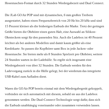
Hosentaschen-Format durch 32 Stunden Wiedergabezeit und Dual Connect.
Die JLab GO Air POP sind mit dynamischen, 6 mm großen Treibern
ausgestattet, haben einen Frequenzbereich von 20 Hz bis 20 kHz und sind
15 Prozent kleiner als die bisherigen Earbuds der Marke. Trotz der geringen
Größe bieten die Ohrhörer einen guten Halt, eine Auswahl an Silikon-
Ohrsteckern sorgt für den passenden Sitz. Auch die Ladebox ist 40 Prozent
leichter als bei anderen Modellen und damit kaum größer als eine
Kreditkarte. So passen die Kopfhörer samt Box in jede Jacken- oder
Hosentasche. Sie bieten mehr als 8 Stunden Spielzeit pro Ohrhörer, weitere
24 Stunden warten in der Ladehülle. So ergibt sich insgesamt eine
Wiedergabezeit von über 32 Stunden. Die Earbuds werden für den
Ladevorgang zurück in die Hülle gelegt, bei der wiederum das integrierte
USB-Kabel zum Aufladen dient.
Waren die GO Air POP bereits einmal mit dem Wiedergabegerät gekoppelt,
verbinden sie sich automatisch mit diesem, sobald sie aus der Ladebox
genommen werden. Die Dual-Connect-Technologie sorgt dafür, dass sich
die Earbuds unabhängig voneinander oder zusammen verwenden lassen.