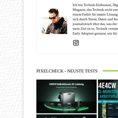
Ich bin Technik-Enthusiast, Dig
Magazin, das Technik nicht nur 
einem Faible für smarte Lösung
sich durch Strom, Daten und Inn
journalistisch über das, was di
mein Ziel ist es, Technik verst
Early Adopters genauso wie für 
PIXELCHECK - NEUSTE TESTS