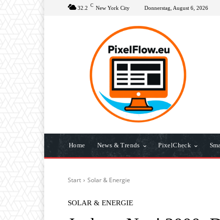
C
32.2
New York City
Donnerstag, August 6, 2026
Home
News & Trends
PixelCheck
Sma
Start
Solar & Energie
SOLAR & ENERGIE