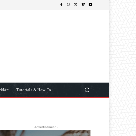
klärt
Tutorials & How-To
- Advertisement -