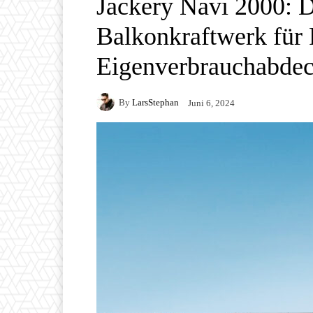
Jackery Navi 2000: 
Balkonkraftwerk für F
Eigenverbrauchabde
By
LarsStephan
Juni 6, 2024