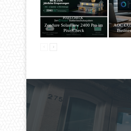
PIXELCHECK
Zendure SolarFlow 2400 Pro im
AOC CU3
PixelCheck
Busines