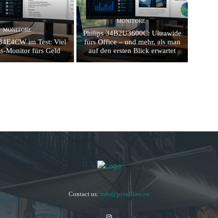
MONITORE
MONITORE
Philips 34B2U3600C: Ultrawide
4E4CW im Test: Viel
fürs Office – und mehr, als man
s-Monitor fürs Geld
auf den ersten Blick erwartet
Contact us:
info@pixelflow.eu