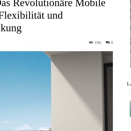
Das Revolutionäre Mobile
lexibilität und
ckung
1581
0
L