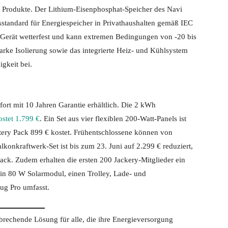
er Produkte. Der Lithium-Eisenphosphat-Speicher des Navi
tsstandard für Energiespeicher in Privathaushalten gemäß IEC
s Gerät wetterfest und kann extremen Bedingungen von -20 bis
arke Isolierung sowie das integrierte Heiz- und Kühlsystem
igkeit bei.
ort mit 10 Jahren Garantie erhältlich. Die 2 kWh
ostet 1.799 €
. Ein Set aus vier flexiblen 200-Watt-Panels ist
ttery Pack 899 € kostet. Frühentschlossene können von
alkonkraftwerk-Set ist bis zum 23. Juni auf 2.299 € reduziert,
ack. Zudem erhalten die ersten 200 Jackery-Mitglieder ein
in 80 W Solarmodul, einen Trolley, Lade- und
ug Pro umfasst.
brechende Lösung für alle, die ihre Energieversorgung