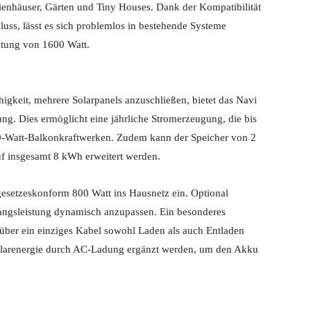
ienhäuser, Gärten und Tiny Houses. Dank der Kompatibilität
ss, lässt es sich problemlos in bestehende Systeme
istung von 1600 Watt.
igkeit, mehrere Solarpanels anzuschließen, bietet das Navi
g. Dies ermöglicht eine jährliche Stromerzeugung, die bis
00-Watt-Balkonkraftwerken. Zudem kann der Speicher von 2
uf insgesamt 8 kWh erweitert werden.
esetzeskonform 800 Watt ins Hausnetz ein. Optional
gangsleistung dynamisch anzupassen. Ein besonderes
e über ein einziges Kabel sowohl Laden als auch Entladen
Solarenergie durch AC-Ladung ergänzt werden, um den Akku