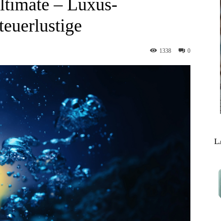
imate – Luxus-
euerlustige
1338
0
L