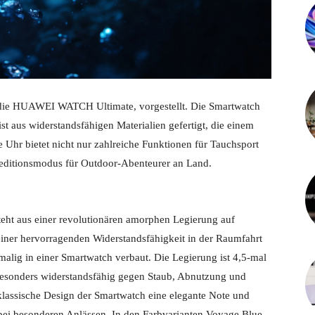
 die HUAWEI WATCH Ultimate, vorgestellt. Die Smartwatch
 aus widerstandsfähigen Materialien gefertigt, die einem
 Uhr bietet nicht nur zahlreiche Funktionen für Tauchsport
editionsmodus für Outdoor-Abenteurer an Land.
t aus einer revolutionären amorphen Legierung auf
einer hervorragenden Widerstandsfähigkeit in der Raumfahrt
malig in einer Smartwatch verbaut. Die Legierung ist 4,5-mal
e besonders widerstandsfähig gegen Staub, Abnutzung und
klassische Design der Smartwatch eine elegante Note und
 bei besonderen Anlässen. In den Farbvarianten Voyage Blue