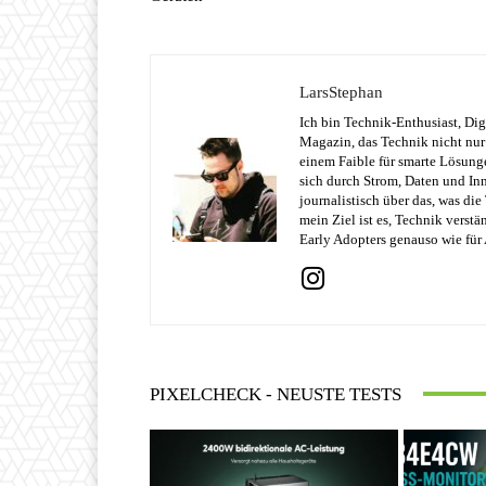
LarsStephan
Ich bin Technik-Enthusiast, Dig
Magazin, das Technik nicht nur 
einem Faible für smarte Lösung
sich durch Strom, Daten und Inn
journalistisch über das, was di
mein Ziel ist es, Technik verst
Early Adopters genauso wie für 
PIXELCHECK - NEUSTE TESTS