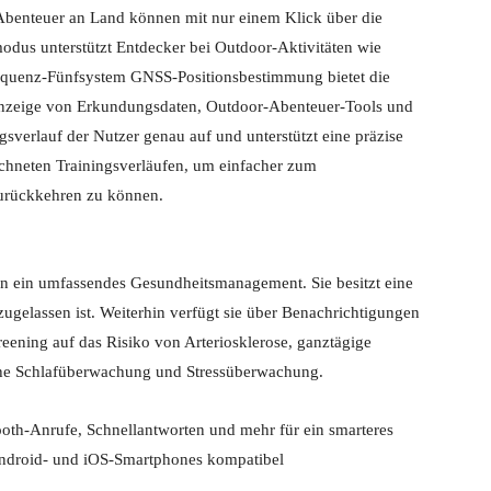
benteuer an Land können mit nur einem Klick über die
modus unterstützt Entdecker bei Outdoor-Aktivitäten wie
equenz-Fünfsystem GNSS-Positionsbestimmung bietet die
zeige von Erkundungsdaten, Outdoor-Abenteuer-Tools und
gsverlauf der Nutzer genau auf und unterstützt eine präzise
chneten Trainingsverläufen, um einfacher zum
zurückkehren zu können.
ein umfassendes Gesundheitsmanagement. Sie besitzt eine
ugelassen ist. Weiterhin verfügt sie über Benachrichtigungen
ening auf das Risiko von Arteriosklerose, ganztägige
che Schlafüberwachung und Stressüberwachung.
th-Anrufe, Schnellantworten und mehr für ein smarteres
ndroid- und iOS-Smartphones kompatibel