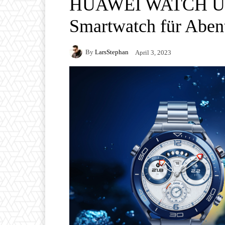
HUAWEI WATCH Ult
Smartwatch für Abent
By
LarsStephan
April 3, 2023