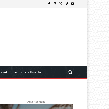
klärt
Tutorials & How-To
- Advertisement -