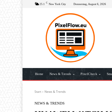
C
25.1
New York City
Donnerstag, August 6, 2026
Home
News & Trends
PixelCheck
Sma
Start
News & Trends
NEWS & TRENDS