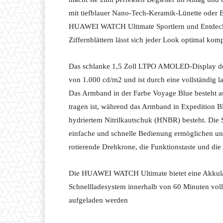
mit tiefblauer Nano-Tech-Keramik-Lünette oder E
HUAWEI WATCH Ultimate Sportlern und Entdecker
Ziffernblättern lässt sich jeder Look optimal komp
Das schlanke 1,5 Zoll LTPO AMOLED-Display d
von 1.000 cd/m2 und ist durch eine vollständig l
Das Armband in der Farbe Voyage Blue besteht au
tragen ist, während das Armband in Expedition B
hydriertem Nitrilkautschuk (HNBR) besteht. Die 
einfache und schnelle Bedienung ermöglichen und 
rotierende Drehkrone, die Funktionstaste und die A
Die HUAWEI WATCH Ultimate bietet eine Akkula
Schnellladesystem innerhalb von 60 Minuten vol
aufgeladen werden