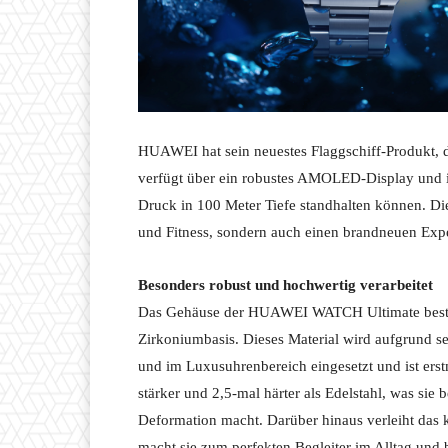
HUAWEI hat sein neuestes Flaggschiff-Produkt,
verfügt über ein robustes AMOLED-Display und ist
Druck in 100 Meter Tiefe standhalten können. Die
und Fitness, sondern auch einen brandneuen Exp
Besonders robust und hochwertig verarbeitet
Das Gehäuse der HUAWEI WATCH Ultimate besteh
Zirkoniumbasis. Dieses Material wird aufgrund s
und im Luxusuhrenbereich eingesetzt und ist erst
stärker und 2,5-mal härter als Edelstahl, was si
Deformation macht. Darüber hinaus verleiht das 
macht sie zum perfekten Begleiter im Alltag und