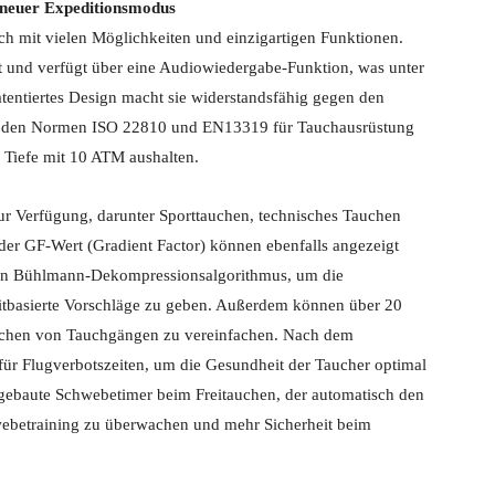
g neuer Expeditionsmodus
 mit vielen Möglichkeiten und einzigartigen Funktionen.
est und verfügt über eine Audiowiedergabe-Funktion, was unter
tentiertes Design macht sie widerstandsfähig gegen den
h den Normen ISO 22810 und EN13319 für Tauchausrüstung
 Tiefe mit 10 ATM aushalten.
r Verfügung, darunter Sporttauchen, technisches Tauchen
der GF-Wert (Gradient Factor) können ebenfalls angezeigt
en Bühlmann-Dekompressionsalgorithmus, um die
itbasierte Vorschläge zu geben. Außerdem können über 20
achen von Tauchgängen zu vereinfachen. Nach dem
ür Flugverbotszeiten, um die Gesundheit der Taucher optimal
eingebaute Schwebetimer beim Freitauchen, der automatisch den
webetraining zu überwachen und mehr Sicherheit beim