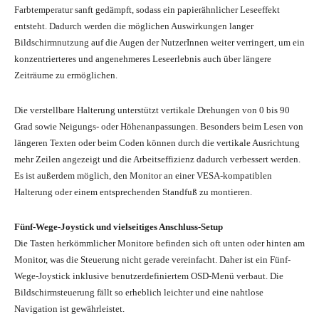
Farbtemperatur sanft gedämpft, sodass ein papierähnlicher Leseeffekt
entsteht. Dadurch werden die möglichen Auswirkungen langer
Bildschirmnutzung auf die Augen der NutzerInnen weiter verringert, um ein
konzentrierteres und angenehmeres Leseerlebnis auch über längere
Zeiträume zu ermöglichen.
Die verstellbare Halterung unterstützt vertikale Drehungen von 0 bis 90
Grad sowie Neigungs- oder Höhenanpassungen. Besonders beim Lesen von
längeren Texten oder beim Coden können durch die vertikale Ausrichtung
mehr Zeilen angezeigt und die Arbeitseffizienz dadurch verbessert werden.
Es ist außerdem möglich, den Monitor an einer VESA-kompatiblen
Halterung oder einem entsprechenden Standfuß zu montieren.
Fünf-Wege-Joystick und vielseitiges Anschluss-Setup
Die Tasten herkömmlicher Monitore befinden sich oft unten oder hinten am
Monitor, was die Steuerung nicht gerade vereinfacht. Daher ist ein Fünf-
Wege-Joystick inklusive benutzerdefiniertem OSD-Menü verbaut. Die
Bildschirmsteuerung fällt so erheblich leichter und eine nahtlose
Navigation ist gewährleistet.