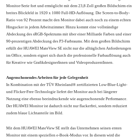
Monitor-Serie fort und ermöglicht mit dem 23,8 Zoll großen Bildschirm ein
breites Blickfeld in 1920 x 1080 Full-HD-Auflösung. Die Screen-to-Body-
Ratio von 92 Prozent macht den Monitor dabei auch noch zu einem echten
Hingucker in jedem Arbeitszimmer. Hinzu kommt eine vollständige
Abdeckung des sRGB-Spektrums mit über einer Milliarde Farben und einer
90-prozentigen Abdeckung des P3-Farbraums. Mit dem großen Bildschirm
erfüllt der HUAWEI MateView SE nicht nur die alltäglichen Anforderungen
im Office, sondern eignet sich durch die professionelle Farbauflösung auch
für Kreative wie GrafikdesignerInnen und VideoproduzentInnen.
Augenschonendes Arbeiten für jede Gelegenheit
In Kombination mit der TÜV Rheinland® zertifizierten Low-Blue-Light-
und Flicker-Free-Technologie liefert der Monitor auch bei längerer
Nutzung eine ebenso beeindruckende wie augenschonende Performance.
Der HUAWEI Monitor ist dadurch nicht nur flackerfrei, sondern reduziert
zudem blaue Lichtanteile im Bild.
Mit dem HUAWEI MateView SE stellt das Unternehmen seinen ersten
Monitor mit einem speziellen e-Book-Modus vor. In diesem wird die