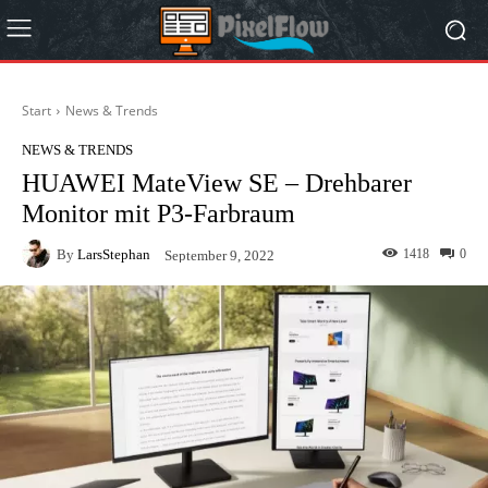
Start
News & Trends
NEWS & TRENDS
HUAWEI MateView SE – Drehbarer
Monitor mit P3-Farbraum
By
LarsStephan
1418
0
September 9, 2022