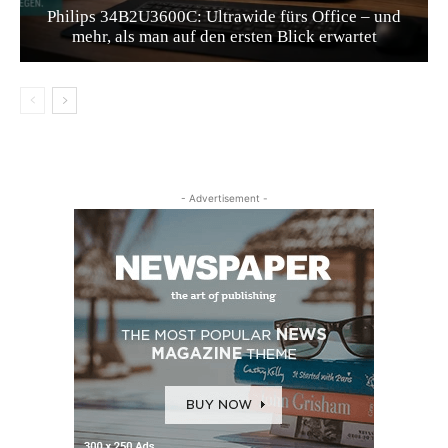
Philips 34B2U3600C: Ultrawide fürs Office – und
mehr, als man auf den ersten Blick erwartet
- Advertisement -