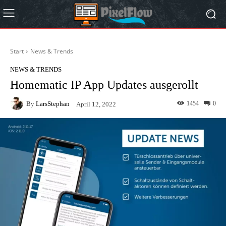
Start
News & Trends
NEWS & TRENDS
Homematic IP App Updates ausgerollt
By
LarsStephan
1454
0
April 12, 2022