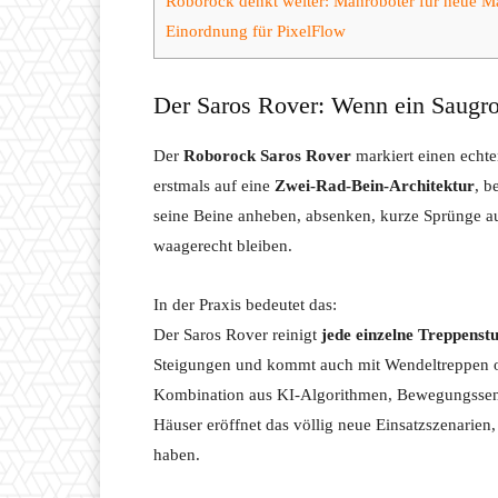
Roborock denkt weiter: Mähroboter für neue M
Einordnung für PixelFlow
Der Saros Rover: Wenn ein Saugro
Der
Roborock Saros Rover
markiert einen echte
erstmals auf eine
Zwei-Rad-Bein-Architektur
, b
seine Beine anheben, absenken, kurze Sprünge au
waagerecht bleiben.
In der Praxis bedeutet das:
Der Saros Rover reinigt
jede einzelne Treppenstu
Steigungen und kommt auch mit Wendeltreppen od
Kombination aus KI-Algorithmen, Bewegungssen
Häuser eröffnet das völlig neue Einsatzszenarien
haben.