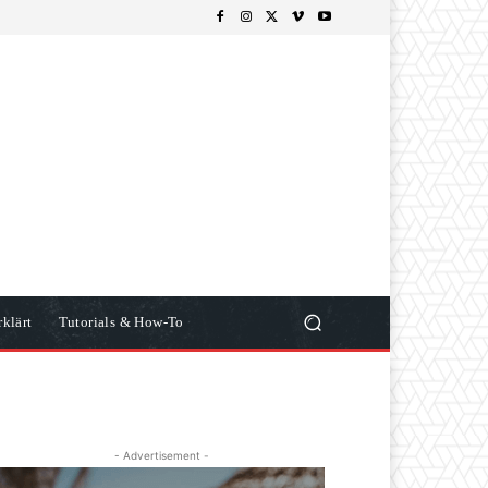
klärt
Tutorials & How-To
- Advertisement -