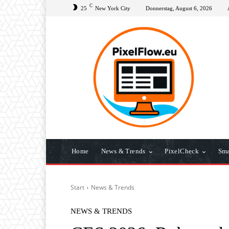
C
25
New York City
Donnerstag, August 6, 2026
Home
News & Trends
PixelCheck
Sma
Start
News & Trends
NEWS & TRENDS