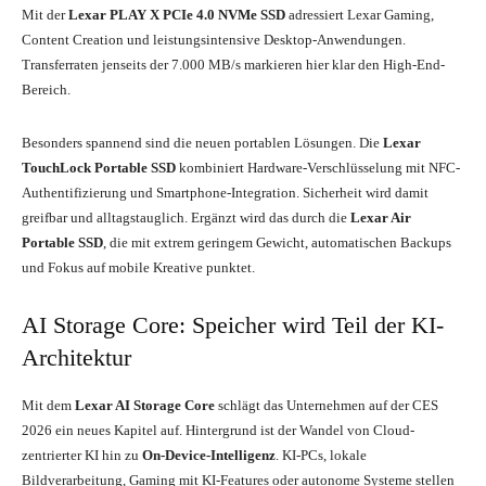
Mit der
Lexar PLAY X PCIe 4.0 NVMe SSD
adressiert Lexar Gaming,
Content Creation und leistungsintensive Desktop-Anwendungen.
Transferraten jenseits der 7.000 MB/s markieren hier klar den High-End-
Bereich.
Besonders spannend sind die neuen portablen Lösungen. Die
Lexar
TouchLock Portable SSD
kombiniert Hardware-Verschlüsselung mit NFC-
Authentifizierung und Smartphone-Integration. Sicherheit wird damit
greifbar und alltagstauglich. Ergänzt wird das durch die
Lexar Air
Portable SSD
, die mit extrem geringem Gewicht, automatischen Backups
und Fokus auf mobile Kreative punktet.
AI Storage Core: Speicher wird Teil der KI-
Architektur
Mit dem
Lexar AI Storage Core
schlägt das Unternehmen auf der CES
2026 ein neues Kapitel auf. Hintergrund ist der Wandel von Cloud-
zentrierter KI hin zu
On-Device-Intelligenz
. KI-PCs, lokale
Bildverarbeitung, Gaming mit KI-Features oder autonome Systeme stellen