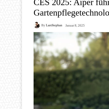
CES 2025: Aiper führ
Gartenpflegetechnolo
By
LarsStephan
Januar 8, 2025