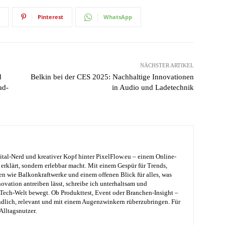
Pinterest
WhatsApp
NÄCHSTER ARTIKEL
d
Belkin bei der CES 2025: Nachhaltige Innovationen
ad-
in Audio und Ladetechnik
ital-Nerd und kreativer Kopf hinter PixelFlow.eu – einem Online-
erklärt, sondern erlebbar macht. Mit einem Gespür für Trends,
en wie Balkonkraftwerke und einem offenen Blick für alles, was
ovation antreiben lässt, schreibe ich unterhaltsam und
e Tech-Welt bewegt. Ob Produkttest, Event oder Branchen-Insight –
ändlich, relevant und mit einem Augenzwinkern rüberzubringen. Für
Alltagsnutzer.