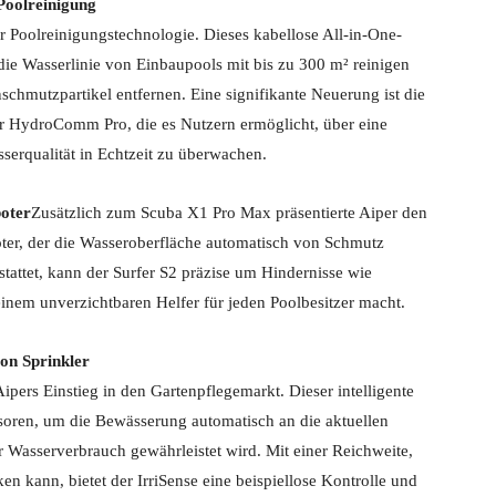
Poolreinigung
 Poolreinigungstechnologie. Dieses kabellose All-in-One-
e Wasserlinie von Einbaupools mit bis zu 300 m² reinigen
schmutzpartikel entfernen. Eine signifikante Neuerung ist die
r HydroComm Pro, die es Nutzern ermöglicht, über eine
serqualität in Echtzeit zu überwachen.
oter
Zusätzlich zum Scuba X1 Pro Max präsentierte Aiper den
ter, der die Wasseroberfläche automatisch von Schmutz
estattet, kann der Surfer S2 präzise um Hindernisse wie
inem unverzichtbaren Helfer für jeden Poolbesitzer macht.
ion Sprinkler
Aipers Einstieg in den Gartenpflegemarkt. Dieser intelligente
oren, um die Bewässerung automatisch an die aktuellen
 Wasserverbrauch gewährleistet wird. Mit einer Reichweite,
n kann, bietet der IrriSense eine beispiellose Kontrolle und