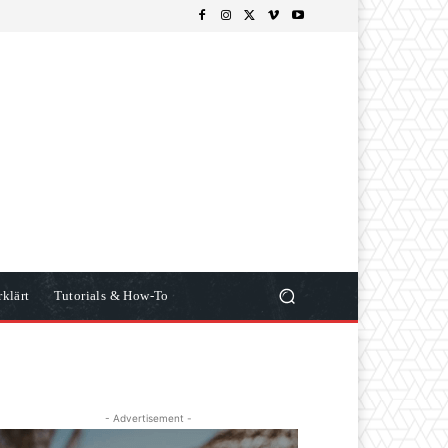
klärt
Tutorials & How-To
- Advertisement -