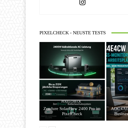
PIXELCHECK - NEUSTE TESTS
PIXELCHECK
Zendure SolarFlow 2400 Pro im
AOC CU3
PixelCheck
Busines