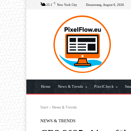
C
25.1
New York City
Donnerstag, August 6, 2026
Home
News & Trends
PixelCheck
Sma
Start
News & Trends
NEWS & TRENDS