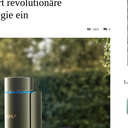
t revolutionäre
gie ein
1401
0
L