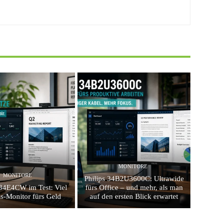
MONITORE
MONITORE
Philips 34B2U3600C: Ultrawide
4E4CW im Test: Viel
fürs Office – und mehr, als man
s-Monitor fürs Geld
auf den ersten Blick erwartet