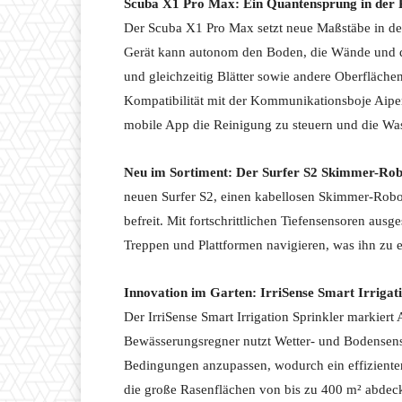
Scuba X1 Pro Max: Ein Quantensprung in der 
Der Scuba X1 Pro Max setzt neue Maßstäbe in der
Gerät kann autonom den Boden, die Wände und di
und gleichzeitig Blätter sowie andere Oberflächen
Kompatibilität mit der Kommunikationsboje Aipe
mobile App die Reinigung zu steuern und die Was
Neu im Sortiment: Der Surfer S2 Skimmer-Rob
neuen Surfer S2, einen kabellosen Skimmer-Robo
befreit. Mit fortschrittlichen Tiefensensoren ausg
Treppen und Plattformen navigieren, was ihn zu e
Innovation im Garten: IrriSense Smart Irrigat
Der IrriSense Smart Irrigation Sprinkler markiert 
Bewässerungsregner nutzt Wetter- und Bodensens
Bedingungen anzupassen, wodurch ein effizienter
die große Rasenflächen von bis zu 400 m² abdecke