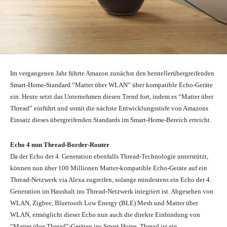
Im vergangenen Jahr führte Amazon zunächst den herstellerübergreifenden
Smart-Home-Standard “Matter über WLAN” über kompatible Echo-Geräte
ein. Heute setzt das Unternehmen diesen Trend fort, indem es “Matter über
Thread” einführt und somit die nächste Entwicklungsstufe von Amazons
Einsatz dieses übergreifenden Standards im Smart-Home-Bereich erreicht.
Echo 4 nun Thread-Border-Router
Da der Echo der 4. Generation ebenfalls Thread-Technologie unterstützt,
können nun über 100 Millionen Matter-kompatible Echo-Geräte auf ein
Thread-Netzwerk via Alexa zugreifen, solange mindestens ein Echo der 4.
Generation im Haushalt ins Thread-Netzwerk integriert ist. Abgesehen von
WLAN, Zigbee, Bluetooth Low Energy (BLE) Mesh und Matter über
WLAN, ermöglicht dieser Echo nun auch die direkte Einbindung von
“Matter über Thread”-Geräten ins Smart Home. Thread ist ein