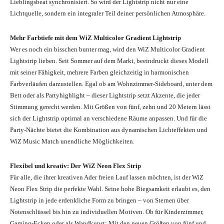
Lieblingsbeat synchronisiert. So wird der Lightstrip nicht nur eine
Lichtquelle, sondern ein integraler Teil deiner persönlichen Atmosphäre.
Mehr Farbtiefe mit dem WiZ Multicolor Gradient Lightstrip
Wer es noch ein bisschen bunter mag, wird den WiZ Multicolor Gradient
Lightstrip lieben. Seit Sommer auf dem Markt, beeindruckt dieses Modell
mit seiner Fähigkeit, mehrere Farben gleichzeitig in harmonischen
Farbverläufen darzustellen. Egal ob am Wohnzimmer-Sideboard, unter dem
Bett oder als Partyhighlight – dieser Lightstrip setzt Akzente, die jeder
Stimmung gerecht werden. Mit Größen von fünf, zehn und 20 Metern lässt
sich der Lightstrip optimal an verschiedene Räume anpassen. Und für die
Party-Nächte bietet die Kombination aus dynamischen Lichteffekten und
WiZ Music Match unendliche Möglichkeiten.
Flexibel und kreativ: Der WiZ Neon Flex Strip
Für alle, die ihrer kreativen Ader freien Lauf lassen möchten, ist der WiZ
Neon Flex Strip die perfekte Wahl. Seine hohe Biegsamkeit erlaubt es, den
Lightstrip in jede erdenkliche Form zu bringen – von Sternen über
Notenschlüssel bis hin zu individuellen Motiven. Ob für Kinderzimmer,
Gaming-Ecken oder als Wandkunst: Mit den neuen Größen von fünf und