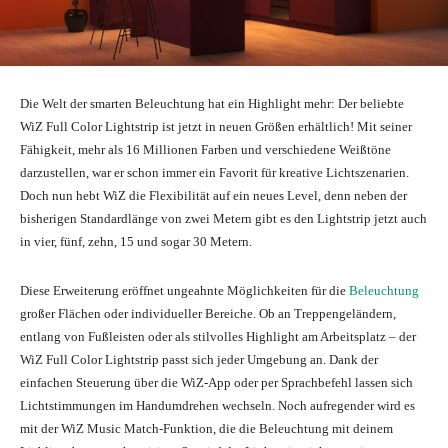
Die Welt der smarten Beleuchtung hat ein Highlight mehr: Der beliebte
WiZ Full Color Lightstrip ist jetzt in neuen Größen erhältlich! Mit seiner
Fähigkeit, mehr als 16 Millionen Farben und verschiedene Weißtöne
darzustellen, war er schon immer ein Favorit für kreative Lichtszenarien.
Doch nun hebt WiZ die Flexibilität auf ein neues Level, denn neben der
bisherigen Standardlänge von zwei Metern gibt es den Lightstrip jetzt auch
in vier, fünf, zehn, 15 und sogar 30 Metern.
Diese Erweiterung eröffnet ungeahnte Möglichkeiten für die
Beleuchtung
großer Flächen oder individueller Bereiche. Ob an Treppengeländern,
entlang von Fußleisten oder als stilvolles Highlight am Arbeitsplatz – der
WiZ Full Color Lightstrip passt sich jeder Umgebung an. Dank der
einfachen Steuerung über die WiZ-App oder per Sprachbefehl lassen sich
Lichtstimmungen im Handumdrehen wechseln. Noch aufregender wird es
mit der WiZ Music Match-Funktion, die die Beleuchtung mit deinem