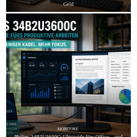
Geld
MONITORE
Philips 34B2U3600C: Ultrawide fürs Office – und