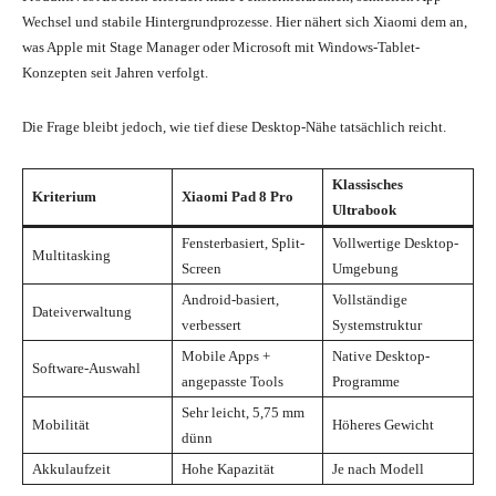
Wechsel und stabile Hintergrundprozesse. Hier nähert sich Xiaomi dem an,
was Apple mit Stage Manager oder Microsoft mit Windows-Tablet-
Konzepten seit Jahren verfolgt.
Die Frage bleibt jedoch, wie tief diese Desktop-Nähe tatsächlich reicht.
Klassisches
Kriterium
Xiaomi Pad 8 Pro
Ultrabook
Fensterbasiert, Split-
Vollwertige Desktop-
Multitasking
Screen
Umgebung
Android-basiert,
Vollständige
Dateiverwaltung
verbessert
Systemstruktur
Mobile Apps +
Native Desktop-
Software-Auswahl
angepasste Tools
Programme
Sehr leicht, 5,75 mm
Mobilität
Höheres Gewicht
dünn
Akkulaufzeit
Hohe Kapazität
Je nach Modell