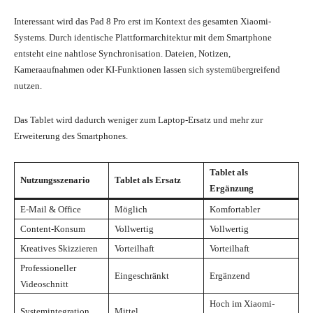
Interessant wird das Pad 8 Pro erst im Kontext des gesamten Xiaomi-
Systems. Durch identische Plattformarchitektur mit dem Smartphone
entsteht eine nahtlose Synchronisation. Dateien, Notizen,
Kameraaufnahmen oder KI-Funktionen lassen sich systemübergreifend
nutzen.
Das Tablet wird dadurch weniger zum Laptop-Ersatz und mehr zur
Erweiterung des Smartphones.
Tablet als
Nutzungsszenario
Tablet als Ersatz
Ergänzung
E-Mail & Office
Möglich
Komfortabler
Content-Konsum
Vollwertig
Vollwertig
Kreatives Skizzieren
Vorteilhaft
Vorteilhaft
Professioneller
Eingeschränkt
Ergänzend
Videoschnitt
Hoch im Xiaomi-
Systemintegration
Mittel