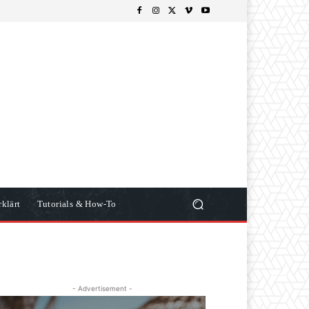
klärt
Tutorials & How-To
- Advertisement -