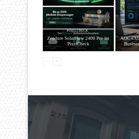
PIXELCHECK
Zendure SolarFlow 2400 Pro im
AOC CU3
PixelCheck
Busines