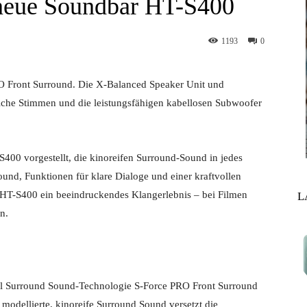
e neue Soundbar HT-S400
1193
0
O Front Surround. Die X-Balanced Speaker Unit und
liche Stimmen und die leistungsfähigen kabellosen Subwoofer
400 vorgestellt, die kinoreifen Surround-Sound in jedes
nd, Funktionen für klare Dialoge und einer kraftvollen
 HT-S400 ein beeindruckendes Klangerlebnis – bei Filmen
L
n.
al Surround Sound-Technologie S-Force PRO Front Surround
modellierte, kinoreife Surround Sound versetzt die