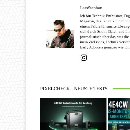
LarsStephan
Ich bin Technik-Enthusiast, Dig
Magazin, das Technik nicht nur 
einem Faible für smarte Lösung
sich durch Strom, Daten und Inn
journalistisch über das, was di
mein Ziel ist es, Technik verst
Early Adopters genauso wie für 
PIXELCHECK - NEUSTE TESTS