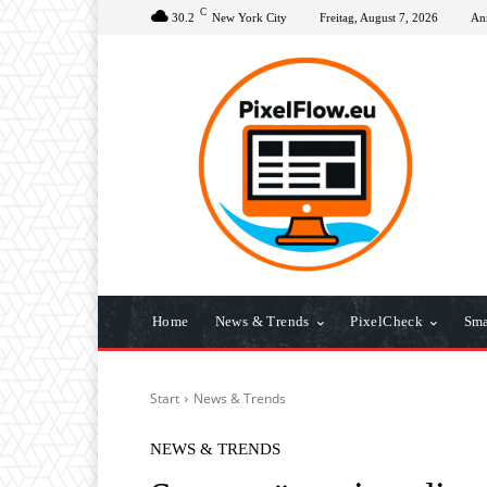
C
30.2
New York City
Freitag, August 7, 2026
Anm
Home
News & Trends
PixelCheck
Sma
Start
News & Trends
NEWS & TRENDS