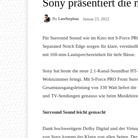
Sony präsentiert di
By
LarsStephan
Januar 25, 2022
Für Surround Sound wie im Kino mit S-Force PR
Separated Notch Edge sorgen für klare, verständ
mit 160-mm-Lautsprechereinheit für tiefe Bässe.
Sony hat heute die neue 2.1-Kanal-Soundbar HT-S
Wohnzimmer bringt. Mit S-Force PRO Front Surrou
Gesamtausgangsleistung von 330 Watt liefert die
und TV-Sendungen genauso wie beim Musikhöre
Surround Sound leicht gemacht
Dank hochwertigem Dolby Digital und der Virtu
von Sony kommt der Klang von allen Seiten. Der 