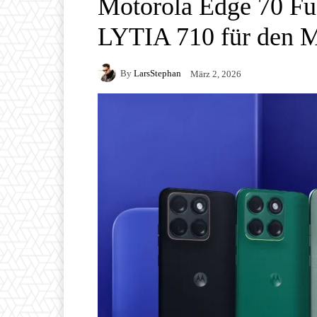
Motorola Edge 70 Fus
LYTIA 710 für den M
By
LarsStephan
März 2, 2026