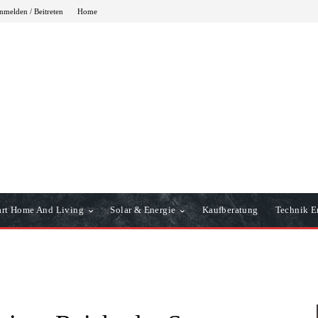
nmelden / Beitreten
Home
rt Home And Living
Solar & Energie
Kaufberatung
Technik Er