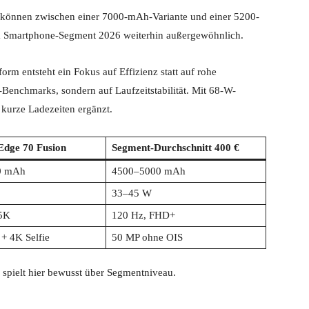
 können zwischen einer 7000-mAh-Variante und einer 5200-
 Smartphone-Segment 2026 weiterhin außergewöhnlich.
rm entsteht ein Fokus auf Effizienz statt auf rohe
g-Benchmarks, sondern auf Laufzeitstabilität. Mit 68-W-
kurze Ladezeiten ergänzt.
Edge 70 Fusion
Segment-Durchschnitt 400 €
0 mAh
4500–5000 mAh
33–45 W
.5K
120 Hz, FHD+
+ 4K Selfie
50 MP ohne OIS
 spielt hier bewusst über Segmentniveau.