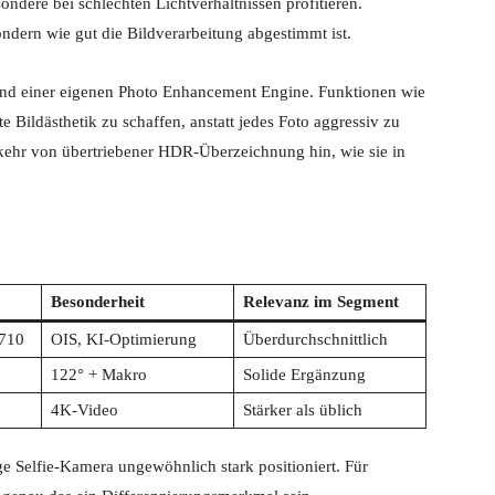
ondere bei schlechten Lichtverhältnissen profitieren.
sondern wie gut die Bildverarbeitung abgestimmt ist.
und einer eigenen Photo Enhancement Engine. Funktionen wie
te Bildästhetik zu schaffen, anstatt jedes Foto aggressiv zu
kehr von übertriebener HDR-Überzeichnung hin, wie sie in
Besonderheit
Relevanz im Segment
710
OIS, KI-Optimierung
Überdurchschnittlich
122° + Makro
Solide Ergänzung
4K-Video
Stärker als üblich
ige Selfie-Kamera ungewöhnlich stark positioniert. Für