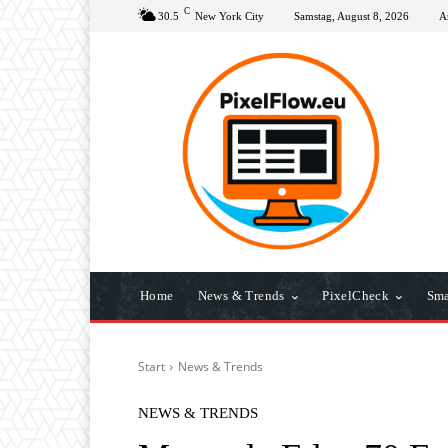
C
30.5
New York City
Samstag, August 8, 2026
A
Home
News & Trends
PixelCheck
Sma
Start
News & Trends
NEWS & TRENDS