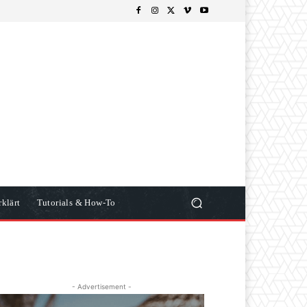
klärt
Tutorials & How-To
- Advertisement -