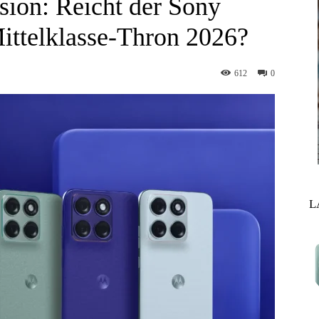
ion: Reicht der Sony
ittelklasse-Thron 2026?
612
0
L