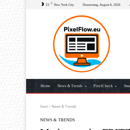
C
25
New York City
Donnerstag, August 6, 2026
Home
News & Trends
PixelCheck
Sma
Start
News & Trends
NEWS & TRENDS