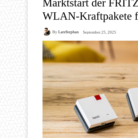
Marktstart der FRIT
WLAN-Kraftpakete fü
By
LarsStephan
September 25, 2025