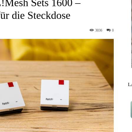
Z!Mesh Sets 1600 –
r die Steckdose
3036
0
L