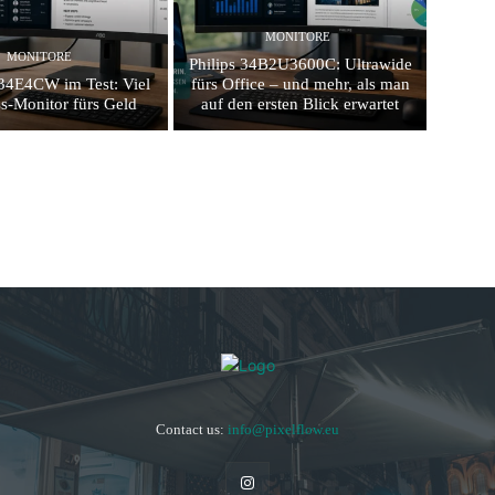
MONITORE
MONITORE
Philips 34B2U3600C: Ultrawide
4E4CW im Test: Viel
fürs Office – und mehr, als man
s-Monitor fürs Geld
auf den ersten Blick erwartet
Contact us:
info@pixelflow.eu