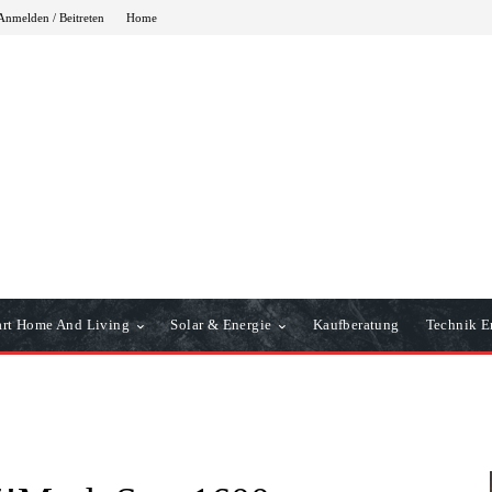
Anmelden / Beitreten
Home
rt Home And Living
Solar & Energie
Kaufberatung
Technik Er