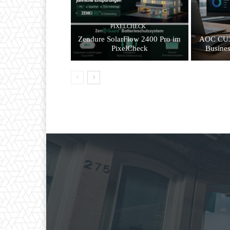
PIXELCHECK
Zendure SolarFlow 2400 Pro im
AOC CU3
PixelCheck
Busines