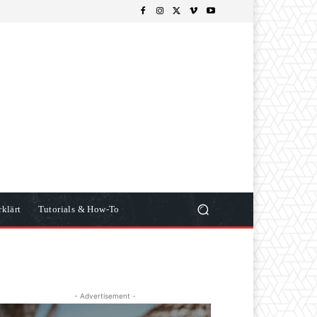
klärt
Tutorials & How-To
- Advertisement -