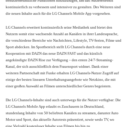
benutzerfreundliche Funktionen hinzuzufügen, um das Nutzererlebnis
kontinuierlich zu verbessern und intensiver zu gestalten. Des Weiteren sind
die neuen Inhalte auch für die LG Channels Mobile App vorgesehen.
LG Channels erweitert kontinuierlich seine Mediathek und bietet den
Nutzern somit eine wachsende Anzahl an Kanälen in ihrer Landessprache,
die verschiedene Bereiche wie Nachrichten, Lifestyle, TV-Serien, Filme und
Sport abdecken. Im Sportbereich stellt LG Channels durch eine neue
Kooperation mit DAZN das neue DAZN FAST und das kürzlich
angekündigte DAZN Rise zur Verfügung – den ersten 24/7-Streaming-
Kanal, der sich ausschließlich dem Frauensport widmet. Dank einer
weiteren Partnerschaft mit Funke erhalten LG Channels-Nutzer Zugriff auf
einige der besten linearen Unterhaltungsangebote wie Netzkino, die mit
einer großen Auswahl an Filmen unterschiedlicher Genres begeistern.
Die LG Channels-Inhalte sind auch unterwegs für die Nutzer verfügbar: Die
LG Channels Mobile App erlaubt es Zuschauern in Deutschland,
stundenlang Inhalte von 50 beliebten Kanälen zu streamen, darunter Auto
Motor und Sport, das aktuelle Autotests präsentiert, sowie wedo TV, wo
eine Vielzahl kostenloser Inhalte von Filmen bis hin zu