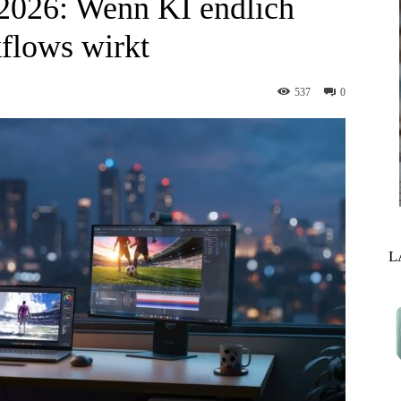
2026: Wenn KI endlich
kflows wirkt
537
0
L