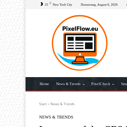
C
25
New York City
Donnerstag, August 6, 2026
Home
News & Trends
PixelCheck
Sma
Start
News & Trends
NEWS & TRENDS