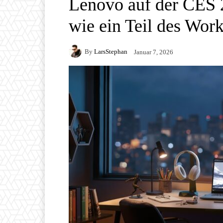
Lenovo auf der CES 
wie ein Teil des Wor
By
LarsStephan
Januar 7, 2026