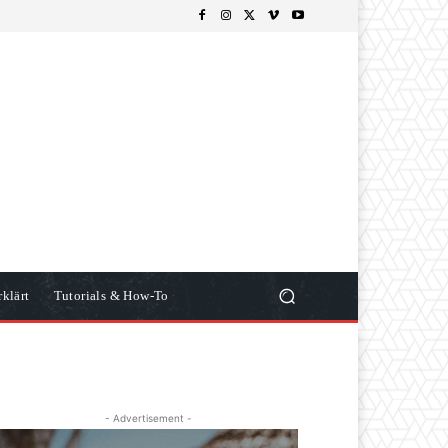
klärt
Tutorials & How-To
- Advertisement -