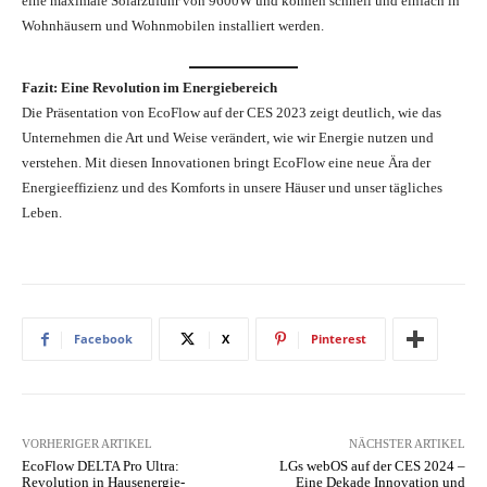
eine maximale Solarzufuhr von 9600W und können schnell und einfach in
Wohnhäusern und Wohnmobilen installiert werden.
Fazit: Eine Revolution im Energiebereich
Die Präsentation von EcoFlow auf der CES 2023 zeigt deutlich, wie das
Unternehmen die Art und Weise verändert, wie wir Energie nutzen und
verstehen. Mit diesen Innovationen bringt EcoFlow eine neue Ära der
Energieeffizienz und des Komforts in unsere Häuser und unser tägliches
Leben.
Facebook
X
Pinterest
VORHERIGER ARTIKEL
NÄCHSTER ARTIKEL
EcoFlow DELTA Pro Ultra:
LGs webOS auf der CES 2024 –
Revolution in Hausenergie-
Eine Dekade Innovation und