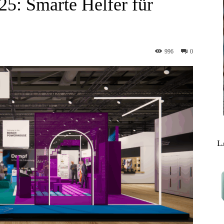
25: Smarte Helfer für
996
0
L