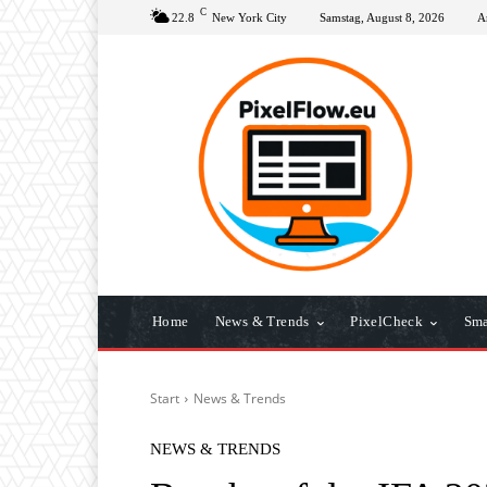
C
22.8
New York City
Samstag, August 8, 2026
A
Home
News & Trends
PixelCheck
Sma
Start
News & Trends
NEWS & TRENDS