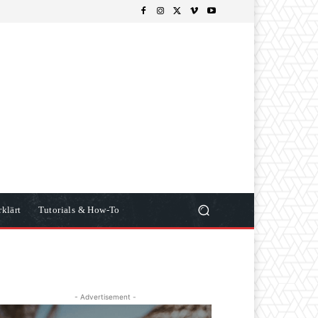
klärt
Tutorials & How-To
- Advertisement -