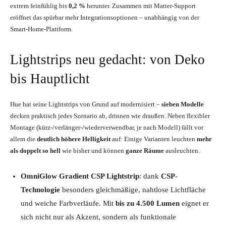
extrem feinfühlig bis
0,2 %
herunter. Zusammen mit Matter-Support
eröffnet das spürbar mehr Integrationsoptionen – unabhängig von der
Smart-Home-Plattform.
Lightstrips neu gedacht: von Deko
bis Hauptlicht
Hue hat seine Lightstrips von Grund auf modernisiert –
sieben Modelle
decken praktisch jedes Szenario ab, drinnen wie draußen. Neben flexibler
Montage (kürz-/verlänger-/wiederverwendbar, je nach Modell) fällt vor
allem die
deutlich höhere Helligkeit
auf: Einige Varianten leuchten
mehr
als doppelt so hell
wie bisher und können
ganze Räume
ausleuchten.
OmniGlow Gradient CSP Lightstrip
: dank
CSP-
Technologie
besonders gleichmäßige, nahtlose Lichtfläche
und weiche Farbverläufe. Mit
bis zu 4.500 Lumen
eignet er
sich nicht nur als Akzent, sondern als funktionale