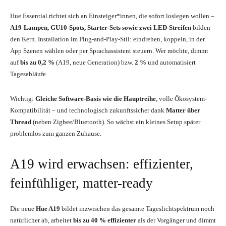
Hue Essential richtet sich an Einsteiger*innen, die sofort loslegen wollen –
A19-Lampen, GU10-Spots, Starter-Sets sowie zwei LED-Streifen
bilden
den Kern. Installation im Plug-and-Play-Stil: eindrehen, koppeln, in der
App Szenen wählen oder per Sprachassistent steuern. Wer möchte, dimmt
auf
bis zu 0,2 %
(A19, neue Generation) bzw.
2 %
und automatisiert
Tagesabläufe.
Wichtig:
Gleiche Software-Basis wie die Hauptreihe
, volle Ökosystem-
Kompatibilität – und technologisch zukunftssicher dank
Matter über
Thread
(neben Zigbee/Bluetooth). So wächst ein kleines Setup später
problemlos zum ganzen Zuhause.
A19 wird erwachsen: effizienter,
feinfühliger, matter-ready
Die neue
Hue A19
bildet inzwischen das gesamte Tageslichtspektrum noch
natürlicher ab, arbeitet
bis zu 40 % effizienter
als der Vorgänger und dimmt