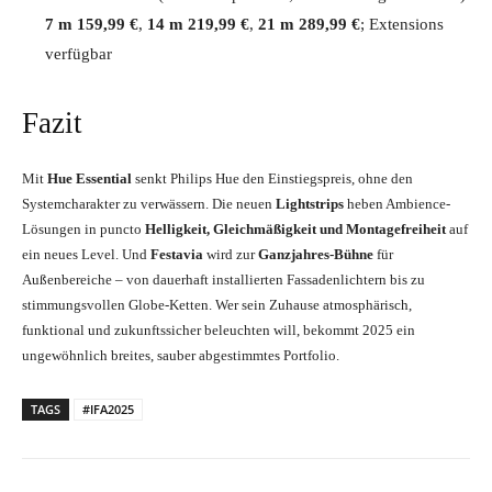
7 m 159,99 €
,
14 m 219,99 €
,
21 m 289,99 €
; Extensions
verfügbar
Fazit
Mit
Hue Essential
senkt Philips Hue den Einstiegspreis, ohne den
Systemcharakter zu verwässern. Die neuen
Lightstrips
heben Ambience-
Lösungen in puncto
Helligkeit, Gleichmäßigkeit und Montagefreiheit
auf
ein neues Level. Und
Festavia
wird zur
Ganzjahres-Bühne
für
Außenbereiche – von dauerhaft installierten Fassadenlichtern bis zu
stimmungsvollen Globe-Ketten. Wer sein Zuhause atmosphärisch,
funktional und zukunftssicher beleuchten will, bekommt 2025 ein
ungewöhnlich breites, sauber abgestimmtes Portfolio.
TAGS
#IFA2025