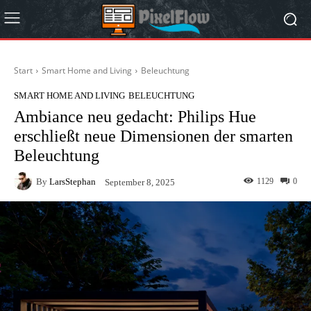
Start
Smart Home and Living
Beleuchtung
SMART HOME AND LIVING
BELEUCHTUNG
Ambiance neu gedacht: Philips Hue
erschließt neue Dimensionen der smarten
Beleuchtung
By
LarsStephan
1129
0
September 8, 2025