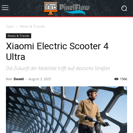
Start
News & Trends
News & Trends
Xiaomi Electric Scooter 4
Ultra
Die Zukunft der Mobilität trifft auf deutsche Straßen
Von
Dawid
-
August 3, 2023
1566