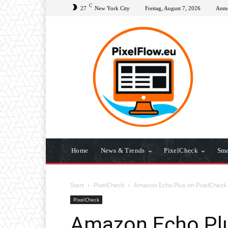
C
27
New York City
Freitag, August 7, 2026
Anme
Home
News & Trends
PixelCheck
Sma
Start
PixelCheck
Amazon Echo Plus im PixelCheck
PixelCheck
Amazon Echo Plu