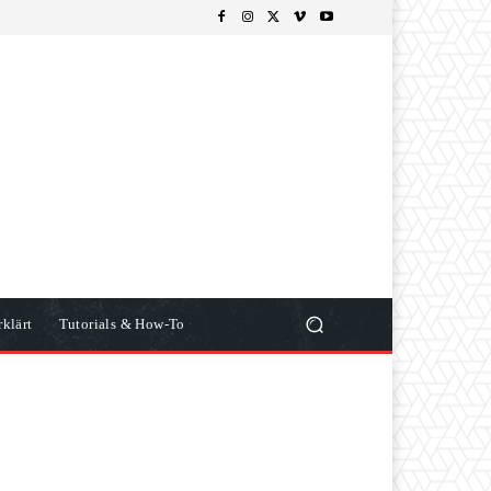
klärt
Tutorials & How-To