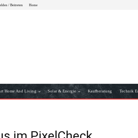
lden / Beitreten
Home
rt Home And Living
Solar & Energie
Kaufberatung
Technik Er
s im PixelCheck